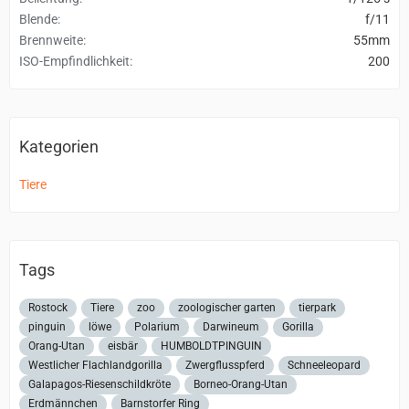
Blende
f/11
Brennweite
55mm
ISO-Empfindlichkeit
200
Kategorien
Tiere
Tags
Rostock
Tiere
zoo
zoologischer garten
tierpark
pinguin
löwe
Polarium
Darwineum
Gorilla
Orang-Utan
eisbär
HUMBOLDTPINGUIN
Westlicher Flachlandgorilla
Zwergflusspferd
Schneeleopard
Galapagos-Riesenschildkröte
Borneo-Orang-Utan
Erdmännchen
Barnstorfer Ring