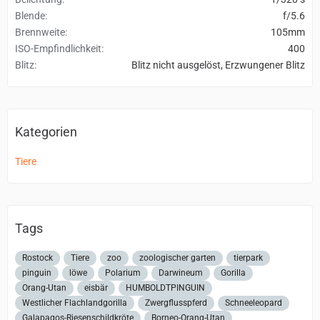
Blende
f/5.6
Brennweite
105mm
ISO-Empfindlichkeit
400
Blitz
Blitz nicht ausgelöst, Erzwungener Blitz
Kategorien
Tiere
Tags
Rostock
Tiere
zoo
zoologischer garten
tierpark
pinguin
löwe
Polarium
Darwineum
Gorilla
Orang-Utan
eisbär
HUMBOLDTPINGUIN
Westlicher Flachlandgorilla
Zwergflusspferd
Schneeleopard
Galapagos-Riesenschildkröte
Borneo-Orang-Utan