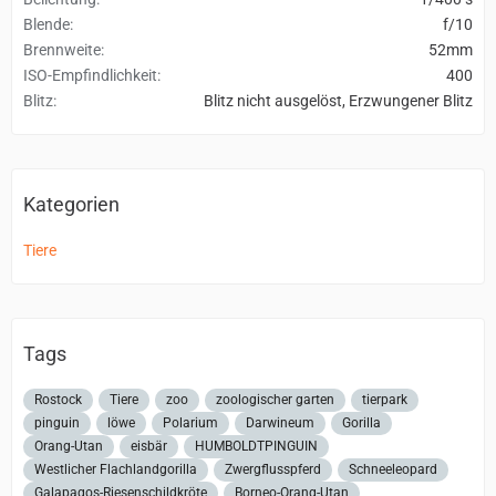
Blende
f/10
Brennweite
52mm
ISO-Empfindlichkeit
400
Blitz
Blitz nicht ausgelöst, Erzwungener Blitz
Kategorien
Tiere
Tags
Rostock
Tiere
zoo
zoologischer garten
tierpark
pinguin
löwe
Polarium
Darwineum
Gorilla
Orang-Utan
eisbär
HUMBOLDTPINGUIN
Westlicher Flachlandgorilla
Zwergflusspferd
Schneeleopard
Galapagos-Riesenschildkröte
Borneo-Orang-Utan