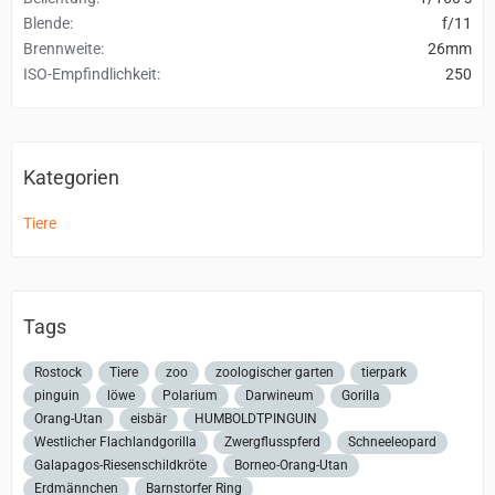
Blende
f/11
Brennweite
26mm
ISO-Empfindlichkeit
250
Kategorien
Tiere
Tags
Rostock
Tiere
zoo
zoologischer garten
tierpark
pinguin
löwe
Polarium
Darwineum
Gorilla
Orang-Utan
eisbär
HUMBOLDTPINGUIN
Westlicher Flachlandgorilla
Zwergflusspferd
Schneeleopard
Galapagos-Riesenschildkröte
Borneo-Orang-Utan
Erdmännchen
Barnstorfer Ring