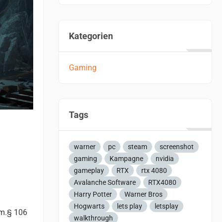
Kategorien
Gaming
Tags
warner
pc
steam
screenshot
gaming
Kampagne
nvidia
gameplay
RTX
rtx 4080
Avalanche Software
RTX4080
Harry Potter
Warner Bros
Hogwarts
lets play
letsplay
em.§ 106
walkthrough