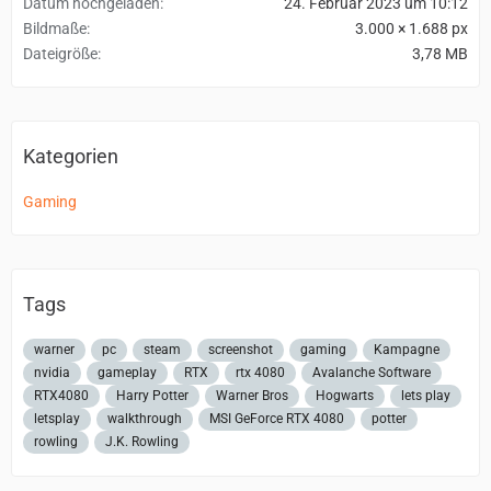
Datum hochgeladen
24. Februar 2023 um 10:12
Bildmaße
3.000 × 1.688 px
Dateigröße
3,78 MB
Kategorien
Gaming
Tags
warner
pc
steam
screenshot
gaming
Kampagne
nvidia
gameplay
RTX
rtx 4080
Avalanche Software
RTX4080
Harry Potter
Warner Bros
Hogwarts
lets play
letsplay
walkthrough
MSI GeForce RTX 4080
potter
rowling
J.K. Rowling