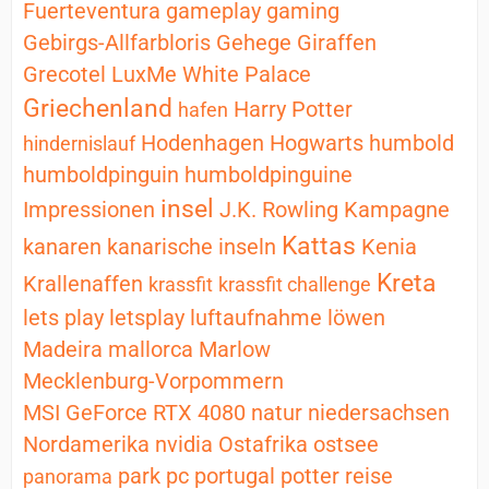
Fuerteventura
gameplay
gaming
Gebirgs-Allfarbloris
Gehege
Giraffen
Grecotel LuxMe White Palace
Griechenland
Harry Potter
hafen
Hodenhagen
Hogwarts
humbold
hindernislauf
humboldpinguin
humboldpinguine
insel
Impressionen
J.K. Rowling
Kampagne
Kattas
kanaren
kanarische inseln
Kenia
Kreta
Krallenaffen
krassfit
krassfit challenge
lets play
letsplay
luftaufnahme
löwen
Madeira
mallorca
Marlow
Mecklenburg-Vorpommern
MSI GeForce RTX 4080
natur
niedersachsen
Nordamerika
nvidia
Ostafrika
ostsee
park
pc
portugal
potter
reise
panorama