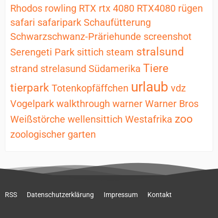
Rhodos
rowling
RTX
rtx 4080
RTX4080
rügen
safari
safaripark
Schaufütterung
Schwarzschwanz-Präriehunde
screenshot
stralsund
Serengeti Park
sittich
steam
Tiere
strand
strelasund
Südamerika
urlaub
tierpark
Totenkopfäffchen
vdz
Vogelpark
walkthrough
warner
Warner Bros
zoo
Weißstörche
wellensittich
Westafrika
zoologischer garten
RSS
Datenschutzerklärung
Impressum
Kontakt