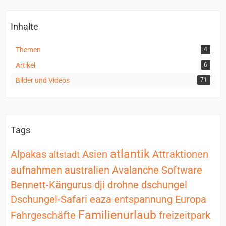
Inhalte
Themen
4
Artikel
6
Bilder und Videos
71
Tags
atlantik
Alpakas
Asien
Attraktionen
altstadt
aufnahmen
australien
Avalanche Software
Bennett-Kängurus
dji
drohne
dschungel
Dschungel-Safari
eaza
entspannung
Europa
Familienurlaub
Fahrgeschäfte
freizeitpark