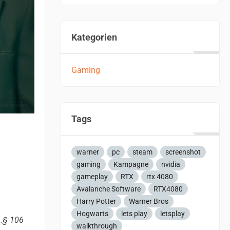
Kategorien
Gaming
Tags
warner
pc
steam
screenshot
gaming
Kampagne
nvidia
gameplay
RTX
rtx 4080
Avalanche Software
RTX4080
Harry Potter
Warner Bros
Hogwarts
lets play
letsplay
m.§ 106
walkthrough