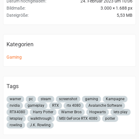
Datum hochgeladen
24. Februar 2023 um 10:06
Bildmaße
3.000 × 1.688 px
Dateigröße
5,53 MB
Kategorien
Gaming
Tags
warner
pc
steam
screenshot
gaming
Kampagne
nvidia
gameplay
RTX
rtx 4080
Avalanche Software
RTX4080
Harry Potter
Warner Bros
Hogwarts
lets play
letsplay
walkthrough
MSI GeForce RTX 4080
potter
rowling
J.K. Rowling