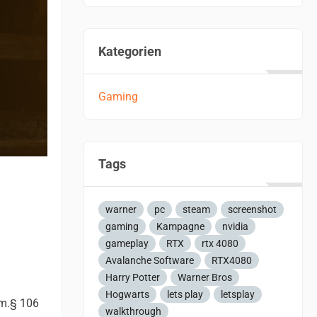
Kategorien
Gaming
Tags
warner
pc
steam
screenshot
gaming
Kampagne
nvidia
gameplay
RTX
rtx 4080
Avalanche Software
RTX4080
Harry Potter
Warner Bros
Hogwarts
lets play
letsplay
em.§ 106
walkthrough