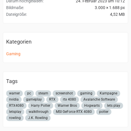
Datum hochgeladen
24. Februar 2023 um 10:12
Bildmaße
3.000 × 1.688 px
Dateigröße
4,52 MB
Kategorien
Gaming
Tags
warner
pc
steam
screenshot
gaming
Kampagne
nvidia
gameplay
RTX
rtx 4080
Avalanche Software
RTX4080
Harry Potter
Warner Bros
Hogwarts
lets play
letsplay
walkthrough
MSI GeForce RTX 4080
potter
rowling
J.K. Rowling