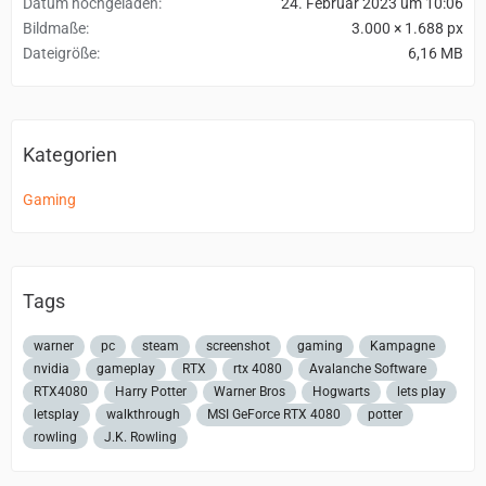
Datum hochgeladen
24. Februar 2023 um 10:06
Bildmaße
3.000 × 1.688 px
Dateigröße
6,16 MB
Kategorien
Gaming
Tags
warner
pc
steam
screenshot
gaming
Kampagne
nvidia
gameplay
RTX
rtx 4080
Avalanche Software
RTX4080
Harry Potter
Warner Bros
Hogwarts
lets play
letsplay
walkthrough
MSI GeForce RTX 4080
potter
rowling
J.K. Rowling