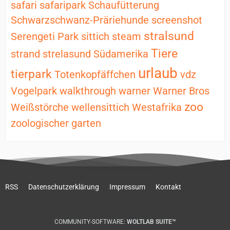
safari
safaripark
Schaufütterung
Schwarzschwanz-Präriehunde
screenshot
stralsund
Serengeti Park
sittich
steam
Tiere
strand
strelasund
Südamerika
urlaub
tierpark
Totenkopfäffchen
vdz
Vogelpark
walkthrough
warner
Warner Bros
zoo
Weißstörche
wellensittich
Westafrika
zoologischer garten
RSS
Datenschutzerklärung
Impressum
Kontakt
COMMUNITY-SOFTWARE:
WOLTLAB SUITE™