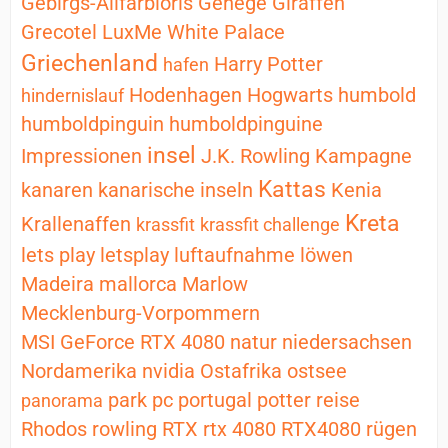
Gebirgs-Allfarbloris
Gehege
Giraffen
Grecotel LuxMe White Palace
Griechenland
Harry Potter
hafen
Hodenhagen
Hogwarts
humbold
hindernislauf
humboldpinguin
humboldpinguine
insel
Impressionen
J.K. Rowling
Kampagne
Kattas
kanaren
kanarische inseln
Kenia
Kreta
Krallenaffen
krassfit
krassfit challenge
lets play
letsplay
luftaufnahme
löwen
Madeira
mallorca
Marlow
Mecklenburg-Vorpommern
MSI GeForce RTX 4080
natur
niedersachsen
Nordamerika
nvidia
Ostafrika
ostsee
park
pc
portugal
potter
reise
panorama
Rhodos
rowling
RTX
rtx 4080
RTX4080
rügen