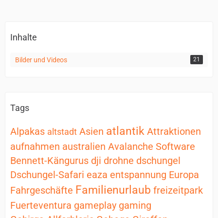
Inhalte
Bilder und Videos
21
Tags
atlantik
Alpakas
Asien
Attraktionen
altstadt
aufnahmen
australien
Avalanche Software
Bennett-Kängurus
dji
drohne
dschungel
Dschungel-Safari
eaza
entspannung
Europa
Familienurlaub
Fahrgeschäfte
freizeitpark
Fuerteventura
gameplay
gaming