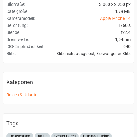
Bildmaße
3.000 × 2.250 px
Dateigröße
1,79 MB
Kameramodell
Apple iPhone 14
Belichtung
1/60 s
Blende
f/2.4
Brennweite
1,54mm
ISO-Empfindlichkeit
640
Blitz
Blitz nicht ausgelöst, Erzwungener Blitz
Kategorien
Reisen & Urlaub
Tags
Deutschland
natur
Center Parcs
Bispinger Heide