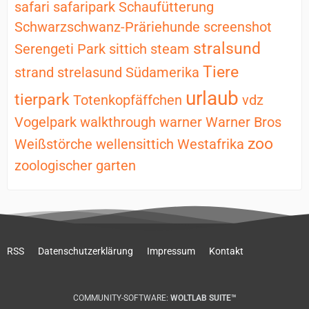
safari
safaripark
Schaufütterung
Schwarzschwanz-Präriehunde
screenshot
stralsund
Serengeti Park
sittich
steam
Tiere
strand
strelasund
Südamerika
urlaub
tierpark
Totenkopfäffchen
vdz
Vogelpark
walkthrough
warner
Warner Bros
zoo
Weißstörche
wellensittich
Westafrika
zoologischer garten
RSS
Datenschutzerklärung
Impressum
Kontakt
COMMUNITY-SOFTWARE:
WOLTLAB SUITE™