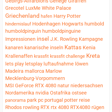
Gebirgs-Allfarbloris
Gehege
Giraffen
Grecotel LuxMe White Palace
Griechenland
Harry Potter
hafen
Hodenhagen
Hogwarts
humbold
hindernislauf
humboldpinguin
humboldpinguine
insel
Impressionen
J.K. Rowling
Kampagne
Kattas
kanaren
kanarische inseln
Kenia
Kreta
Krallenaffen
krassfit
krassfit challenge
lets play
letsplay
luftaufnahme
löwen
Madeira
mallorca
Marlow
Mecklenburg-Vorpommern
MSI GeForce RTX 4080
natur
niedersachsen
Nordamerika
nvidia
Ostafrika
ostsee
park
pc
portugal
potter
reise
panorama
Rhodos
rowling
RTX
rtx 4080
RTX4080
rügen