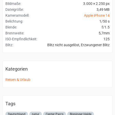
Bildmaße
3.000 × 2.250 px
Dateigröße
3,49 MB
Kameramodell
Apple iPhone 14
Belichtung
1/50 s
Blende
f/1.5
Brennweite
5,7mm
ISO-Empfindlichkeit
125
Blitz
Blitz nicht ausgelöst, Erzwungener Blitz
Kategorien
Reisen & Urlaub
Tags
Deutschland
natur
Center Parcs
Bispinger Heide