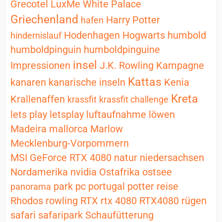
Grecotel LuxMe White Palace
Griechenland
Harry Potter
hafen
Hodenhagen
Hogwarts
humbold
hindernislauf
humboldpinguin
humboldpinguine
insel
Impressionen
J.K. Rowling
Kampagne
Kattas
kanaren
kanarische inseln
Kenia
Kreta
Krallenaffen
krassfit
krassfit challenge
lets play
letsplay
luftaufnahme
löwen
Madeira
mallorca
Marlow
Mecklenburg-Vorpommern
MSI GeForce RTX 4080
natur
niedersachsen
Nordamerika
nvidia
Ostafrika
ostsee
park
pc
portugal
potter
reise
panorama
Rhodos
rowling
RTX
rtx 4080
RTX4080
rügen
safari
safaripark
Schaufütterung