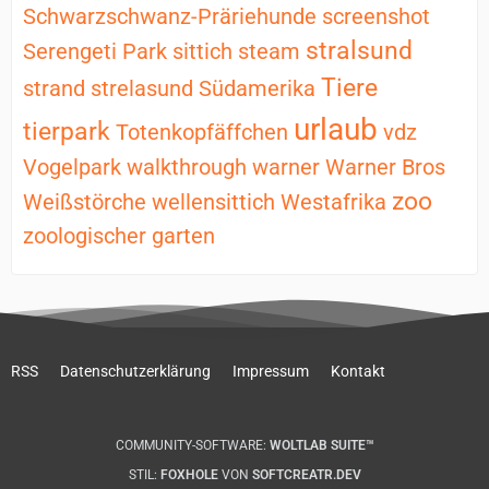
Schwarzschwanz-Präriehunde
screenshot
stralsund
Serengeti Park
sittich
steam
Tiere
strand
strelasund
Südamerika
urlaub
tierpark
Totenkopfäffchen
vdz
Vogelpark
walkthrough
warner
Warner Bros
zoo
Weißstörche
wellensittich
Westafrika
zoologischer garten
RSS
Datenschutzerklärung
Impressum
Kontakt
COMMUNITY-SOFTWARE:
WOLTLAB SUITE™
STIL:
FOXHOLE
VON
SOFTCREATR.DEV