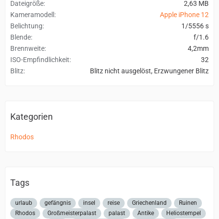
Dateigröße
2,63 MB
Kameramodell
Apple iPhone 12
Belichtung
1/5556 s
Blende
f/1.6
Brennweite
4,2mm
ISO-Empfindlichkeit
32
Blitz
Blitz nicht ausgelöst, Erzwungener Blitz
Kategorien
Rhodos
Tags
urlaub
gefängnis
insel
reise
Griechenland
Ruinen
Rhodos
Großmeisterpalast
palast
Antike
Heliostempel