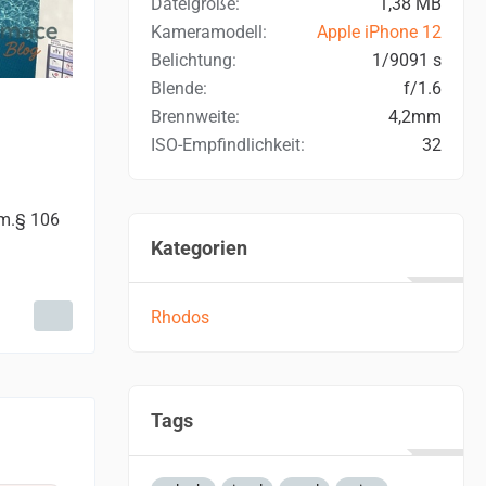
Dateigröße
1,38 MB
Kameramodell
Apple iPhone 12
Belichtung
1/9091 s
Blende
f/1.6
Brennweite
4,2mm
ISO-Empfindlichkeit
32
em.§ 106
Kategorien
Rhodos
Tags