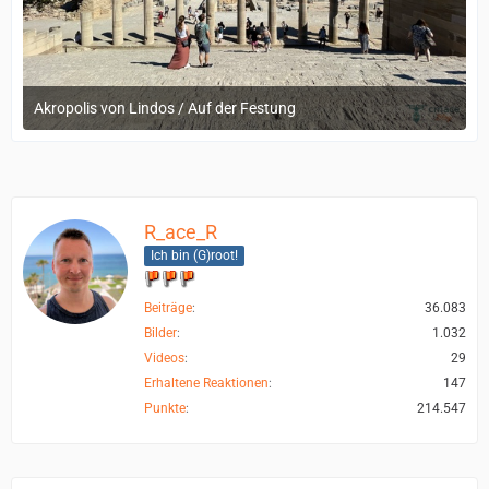
Akropolis von Lindos / Auf der Festung
12. September 2022 um 14:05
R_ace_R
Ich bin (G)root!
Beiträge
36.083
Bilder
1.032
Videos
29
Erhaltene Reaktionen
147
Punkte
214.547