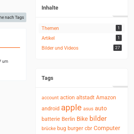
Inhalte
he nach Tags
Themen
1
Artikel
1
Bilder und Videos
27
7 um
Tags
action
altstadt
Amazon
account
apple
auto
android
asus
bilder
Bike
batterie
Berlin
Computer
bug
burger
cbr
brücke