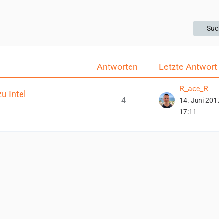
Suc
Antworten
Letzte Antwort
R_ace_R
u Intel
4
14. Juni 201
17:11