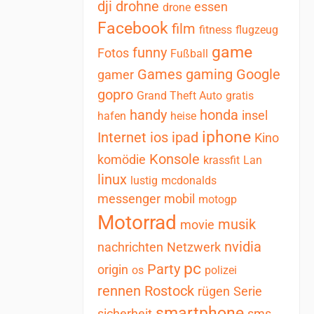
dji
drohne
essen
drone
Facebook
film
fitness
flugzeug
game
funny
Fotos
Fußball
Games
gaming
Google
gamer
gopro
Grand Theft Auto
gratis
handy
honda
insel
hafen
heise
iphone
Internet
ios
ipad
Kino
Konsole
komödie
krassfit
Lan
linux
lustig
mcdonalds
messenger
mobil
motogp
Motorrad
musik
movie
nvidia
nachrichten
Netzwerk
pc
Party
origin
os
polizei
rennen
Rostock
rügen
Serie
smartphone
sicherheit
sms