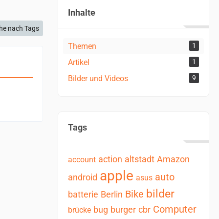
Inhalte
he nach Tags
Themen
1
Artikel
1
Bilder und Videos
9
Tags
action
altstadt
Amazon
account
apple
auto
android
asus
bilder
Bike
batterie
Berlin
Computer
bug
burger
cbr
brücke