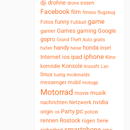
dji
drohne
essen
drone
Facebook
film
fitness
flugzeug
game
funny
Fotos
Fußball
Games
gaming
Google
gamer
gopro
Grand Theft Auto
gratis
handy
honda
insel
hafen
heise
iphone
Internet
ios
ipad
Kino
Konsole
komödie
krassfit
Lan
linux
lustig
mcdonalds
messenger
mobil
motogp
Motorrad
musik
movie
nvidia
nachrichten
Netzwerk
pc
Party
origin
os
polizei
rennen
Rostock
rügen
Serie
smartphone
sicherheit
sms