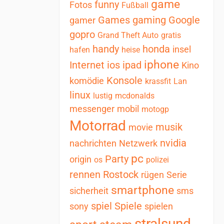
game
funny
Fotos
Fußball
Games
gaming
Google
gamer
gopro
Grand Theft Auto
gratis
handy
honda
insel
hafen
heise
iphone
Internet
ios
ipad
Kino
Konsole
komödie
krassfit
Lan
linux
lustig
mcdonalds
messenger
mobil
motogp
Motorrad
musik
movie
nvidia
nachrichten
Netzwerk
pc
Party
origin
os
polizei
rennen
Rostock
rügen
Serie
smartphone
sicherheit
sms
spiel
Spiele
sony
spielen
stralsund