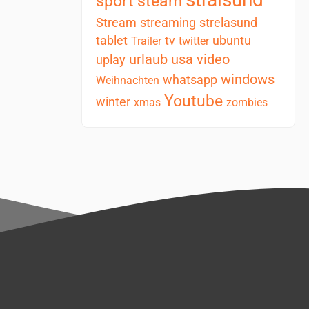
sport
steam
Stream
streaming
strelasund
tablet
tv
ubuntu
Trailer
twitter
urlaub
usa
video
uplay
windows
whatsapp
Weihnachten
Youtube
winter
xmas
zombies