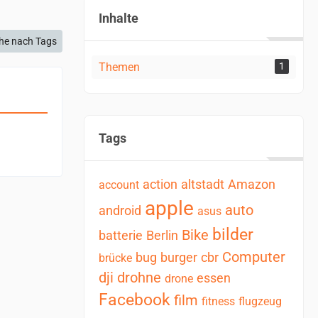
Inhalte
he nach Tags
Themen
1
Tags
action
altstadt
Amazon
account
apple
auto
android
asus
bilder
Bike
batterie
Berlin
Computer
bug
burger
cbr
brücke
dji
drohne
essen
drone
Facebook
film
fitness
flugzeug