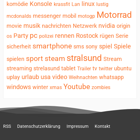
Konsole
linux
komödie
krassfit
Lan
lustig
Motorrad
messenger
mobil
mcdonalds
motogp
musik
nvidia
movie
nachrichten
Netzwerk
origin
pc
Party
rennen
Rostock
rügen
Serie
os
polizei
smartphone
spiel
Spiele
sicherheit
sms
sony
stralsund
sport
steam
spielen
Stream
streaming
strelasund
tablet
tv
ubuntu
Trailer
twitter
urlaub
usa
video
uplay
whatsapp
Weihnachten
Youtube
windows
winter
xmas
zombies
RSS
Datenschutzerklärung
Impressum
Kontakt