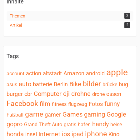
Inhalte
Themen
2
Artikel
2
Tags
apple
action
altstadt
Amazon
android
account
bilder
auto
Bike
batterie
Berlin
bug
asus
brücke
Computer
dji
drohne
burger
cbr
essen
drone
Facebook
film
funny
Fotos
fitness
flugzeug
game
Games
gaming
Google
gamer
Fußball
gopro
handy
Grand Theft Auto
gratis
hafen
heise
iphone
honda
Internet
ios
ipad
insel
Kino