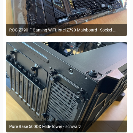
ROG Z790-F Gaming WiFi, Intel Z790 Mainboard - Sockel 1700, DDR5
29. März 2023 um 11:20
Pure Base 500DX Midi-Tower - schwarz
29. März 2023 um 11:20