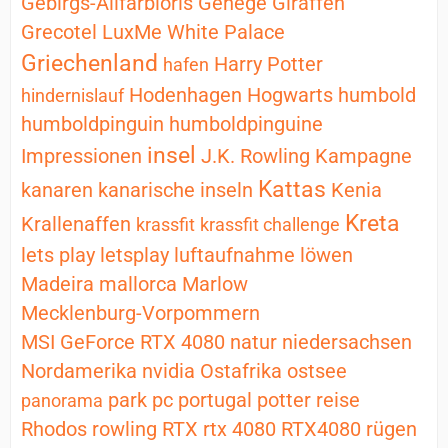
Gebirgs-Allfarbloris
Gehege
Giraffen
Grecotel LuxMe White Palace
Griechenland
Harry Potter
hafen
Hodenhagen
Hogwarts
humbold
hindernislauf
humboldpinguin
humboldpinguine
insel
Impressionen
J.K. Rowling
Kampagne
Kattas
kanaren
kanarische inseln
Kenia
Kreta
Krallenaffen
krassfit
krassfit challenge
lets play
letsplay
luftaufnahme
löwen
Madeira
mallorca
Marlow
Mecklenburg-Vorpommern
MSI GeForce RTX 4080
natur
niedersachsen
Nordamerika
nvidia
Ostafrika
ostsee
park
pc
portugal
potter
reise
panorama
Rhodos
rowling
RTX
rtx 4080
RTX4080
rügen