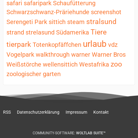
safari
safaripark
Schaufütterung
Schwarzschwanz-Präriehunde
screenshot
stralsund
Serengeti Park
sittich
steam
Tiere
strand
strelasund
Südamerika
urlaub
tierpark
Totenkopfäffchen
vdz
Vogelpark
walkthrough
warner
Warner Bros
zoo
Weißstörche
wellensittich
Westafrika
zoologischer garten
RSS
Datenschutzerklärung
Impressum
Kontakt
COMMUNITY-SOFTWARE:
WOLTLAB SUITE™