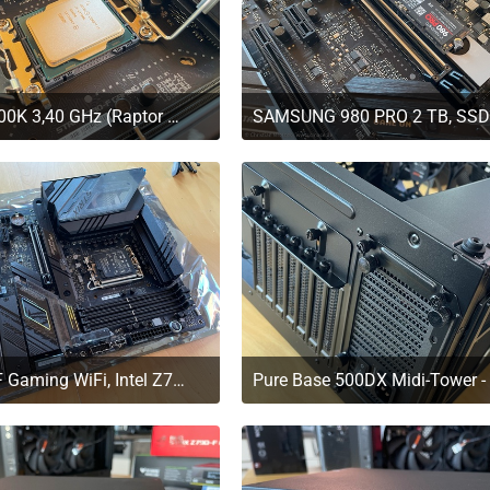
Core i7-13700K 3,40 GHz (Raptor Lake) Sockel 1700 - boxed
SAMSUNG 980 PRO 2 TB, SSD
. März 2023 um 11:20
29. März 2023 um 11:2
ROG Z790-F Gaming WiFi, Intel Z790 Mainboard - Sockel 1700, DDR5
. März 2023 um 11:20
29. März 2023 um 11:2