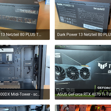
Dark Power 13 Netzteil 80 PLUS Titanium, ATX 3.0 - 850 Watt
. März 2023 um 11:20
29. März 2023 um 11:2
Pure Base 500DX Midi-Tower - schwarz
. März 2023 um 11:20
29. März 2023 um 11:2