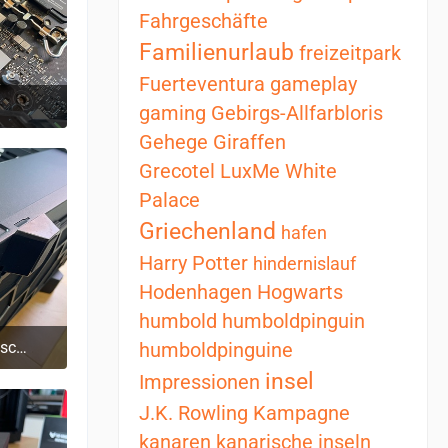
Fahrgeschäfte
Familienurlaub
freizeitpark
Fuerteventura
gameplay
gaming
Gebirgs-Allfarbloris
0
Gehege
Giraffen
Grecotel LuxMe White
Palace
Griechenland
hafen
Harry Potter
hindernislauf
Hodenhagen
Hogwarts
humbold
humboldpinguin
Pure Base 500DX Midi-Tower - schwarz
humboldpinguine
0
insel
Impressionen
J.K. Rowling
Kampagne
kanaren
kanarische inseln