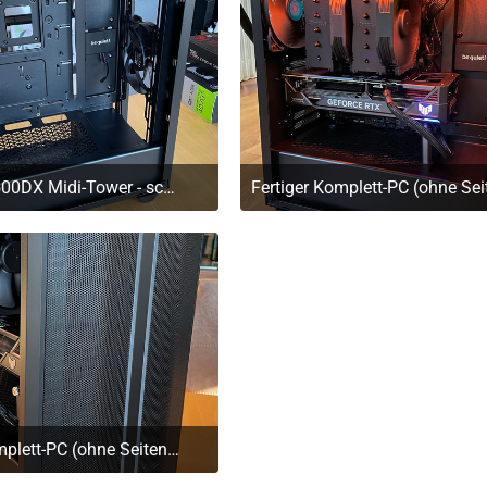
Pure Base 500DX Midi-Tower - schwarz
. März 2023 um 11:20
29. März 2023 um 11:1
Fertiger Komplett-PC (ohne Seitenscheibe)
. März 2023 um 11:17