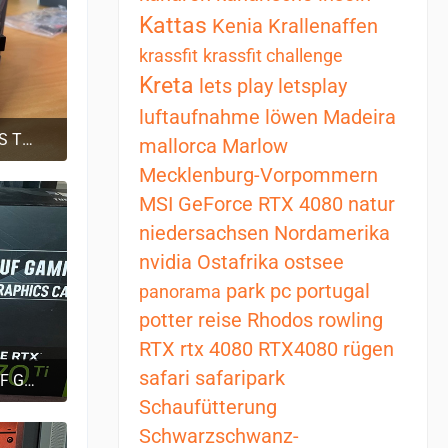
Kattas
Kenia
Krallenaffen
krassfit
krassfit challenge
Kreta
lets play
letsplay
luftaufnahme
löwen
Madeira
Dark Power 13 Netzteil 80 PLUS Titanium, ATX 3.0 - 850 Watt
mallorca
Marlow
0
Mecklenburg-Vorpommern
MSI GeForce RTX 4080
natur
niedersachsen
Nordamerika
nvidia
Ostafrika
ostsee
park
pc
portugal
panorama
potter
reise
Rhodos
rowling
RTX
rtx 4080
RTX4080
rügen
safari
safaripark
ASUS GeForce RTX 4070 Ti TUF GAMING OC, Grafikkarte
0
Schaufütterung
Schwarzschwanz-