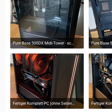
Pure Base 500DX Midi-Tower - schwarz
29. März 2023 um 11:20
29
Fertiger Komplett-PC (ohne Seitenscheibe), eingeschaltet
29. März 2023 um 11:17
29