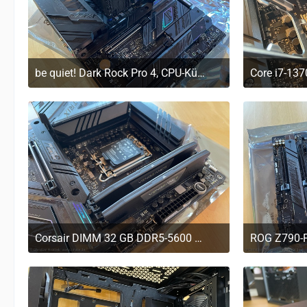
be quiet! Dark Rock Pro 4, CPU-Kühler
29. März 2023 um 11:20
29
Corsair DIMM 32 GB DDR5-5600 Kit, Arbeitsspeicher
29. März 2023 um 11:20
29