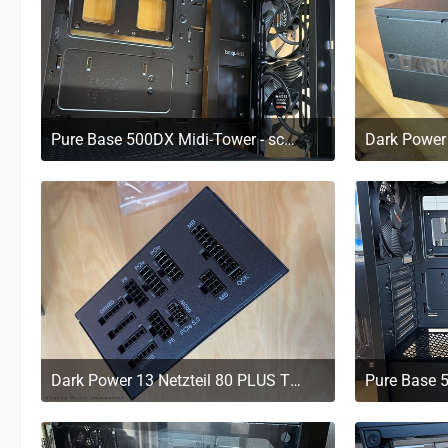
Pure Base 500DX Midi-Tower - schwarz
29. März 2023 um 11:20
29
Dark Power 13 Netzteil 80 PLUS Titanium, ATX 3.0 - 850 Watt
29. März 2023 um 11:20
29