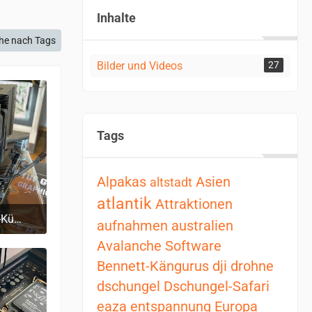
Inhalte
he nach Tags
Bilder und Videos
27
Tags
Alpakas
Asien
altstadt
atlantik
Attraktionen
be quiet! Dark Rock Pro 4, CPU-Kühler
aufnahmen
australien
0
Avalanche Software
Bennett-Kängurus
dji
drohne
dschungel
Dschungel-Safari
eaza
entspannung
Europa