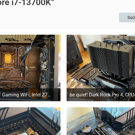
ore i7-13700K“
Suc
ROG Z790-F Gaming WiFi, Intel Z790 Mainboard im PC
. März 2023 um 11:20
29. März 2023 um 11:2