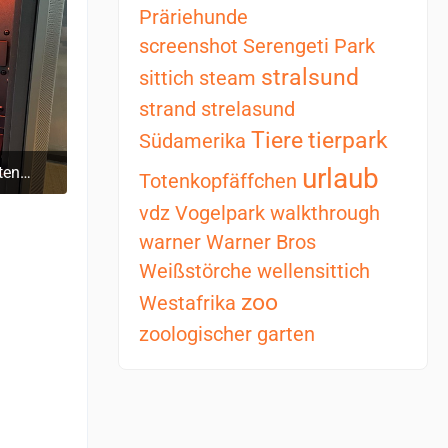
Präriehunde
screenshot
Serengeti Park
stralsund
sittich
steam
strand
strelasund
Tiere
tierpark
Südamerika
urlaub
Fertiger Komplett-PC (ohne Seitenscheibe), eingeschaltet
Totenkopfäffchen
7
vdz
Vogelpark
walkthrough
warner
Warner Bros
Weißstörche
wellensittich
zoo
Westafrika
zoologischer garten