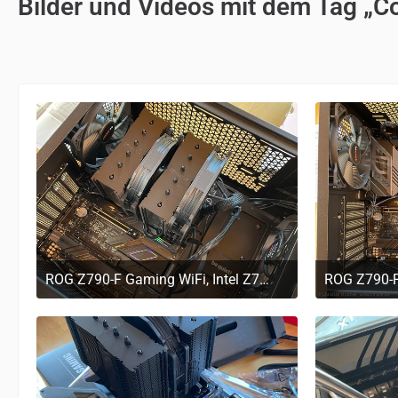
Bilder und Videos mit dem Tag „C
ROG Z790-F Gaming WiFi, Intel Z790 Mainboard im PC
29. März 2023 um 11:20
29