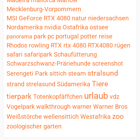
Mecklenburg-Vorpommern
MSI GeForce RTX 4080
natur
niedersachsen
Nordamerika
nvidia
Ostafrika
ostsee
park
pc
portugal
potter
reise
panorama
Rhodos
rowling
RTX
rtx 4080
RTX4080
rügen
safari
safaripark
Schaufütterung
Schwarzschwanz-Präriehunde
screenshot
stralsund
Serengeti Park
sittich
steam
Tiere
strand
strelasund
Südamerika
urlaub
tierpark
Totenkopfäffchen
vdz
Vogelpark
walkthrough
warner
Warner Bros
zoo
Weißstörche
wellensittich
Westafrika
zoologischer garten