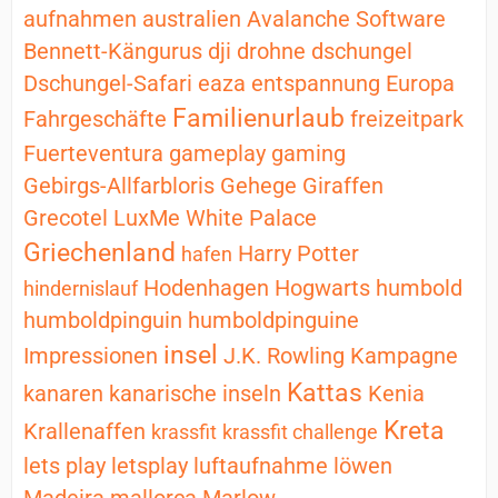
aufnahmen
australien
Avalanche Software
Bennett-Kängurus
dji
drohne
dschungel
Dschungel-Safari
eaza
entspannung
Europa
Familienurlaub
Fahrgeschäfte
freizeitpark
Fuerteventura
gameplay
gaming
Gebirgs-Allfarbloris
Gehege
Giraffen
Grecotel LuxMe White Palace
Griechenland
Harry Potter
hafen
Hodenhagen
Hogwarts
humbold
hindernislauf
humboldpinguin
humboldpinguine
insel
Impressionen
J.K. Rowling
Kampagne
Kattas
kanaren
kanarische inseln
Kenia
Kreta
Krallenaffen
krassfit
krassfit challenge
lets play
letsplay
luftaufnahme
löwen
Madeira
mallorca
Marlow