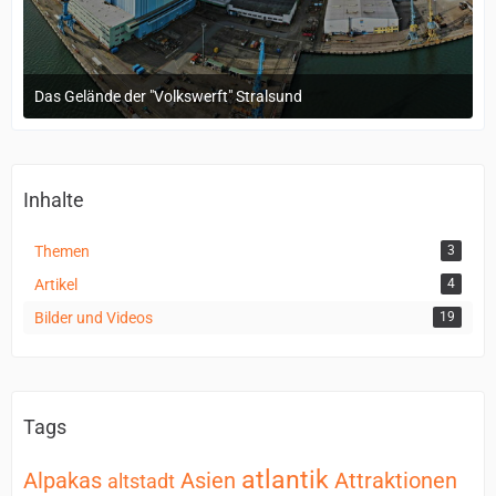
Das Gelände der "Volkswerft" Stralsund
18. Oktober 2022 um 08:56
Inhalte
Themen
3
Artikel
4
Bilder und Videos
19
Tags
atlantik
Alpakas
Asien
Attraktionen
altstadt