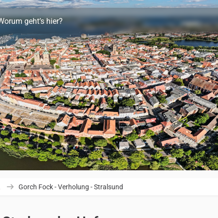
Worum geht’s hier?
R
Gorch Fock - Verholung - Stralsund