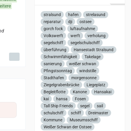
eitere
stralsund
hafen
strelasund
reparatur
dji
ostsee
gorch fock
luftaufnahme
und
Volkswerft
werft
verholung
segelschiff
segelschulschiff
überführung
Hansestadt Stralsund
Schwimmfähigkeit
Takelage
sanierung
weißer schwan
Pfingstsonntag
windstille
Stadthafen
morgensonne
Ziegelgrabenbrücke
Liegeplatz
Begleitflotte
Kanone
Hansakai
kai
hansa
Fosen
Tall Ship Friends
segel
sail
schulschiff
schiff
Dreimaster
Kommune
Museumsschiff
Weißer Schwan der Ostsee