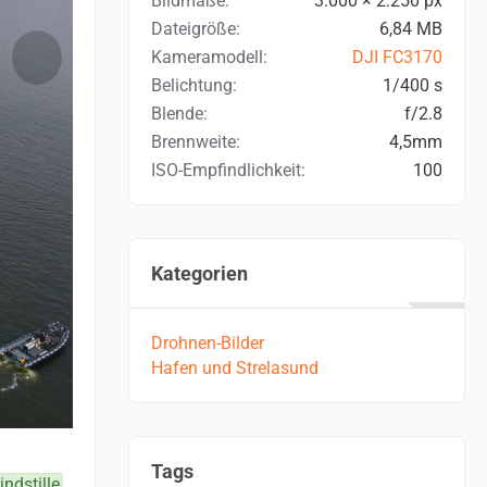
Bildmaße
3.000 × 2.250 px
Dateigröße
6,84 MB
Kameramodell
DJI FC3170
Belichtung
1/400 s
Blende
f/2.8
Brennweite
4,5mm
ISO-Empfindlichkeit
100
Kategorien
Drohnen-Bilder
Hafen und Strelasund
Tags
ndstille