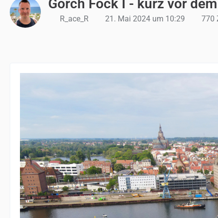
Gorch Fock I - kurz vor de
R_ace_R
21. Mai 2024 um 10:29
770 