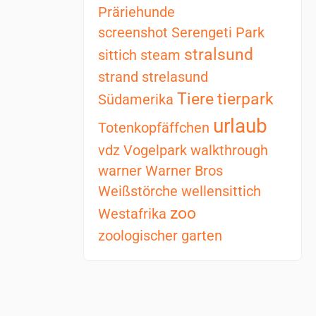
Präriehunde
screenshot
Serengeti Park
stralsund
sittich
steam
strand
strelasund
Tiere
tierpark
Südamerika
urlaub
Totenkopfäffchen
vdz
Vogelpark
walkthrough
warner
Warner Bros
Weißstörche
wellensittich
zoo
Westafrika
zoologischer garten