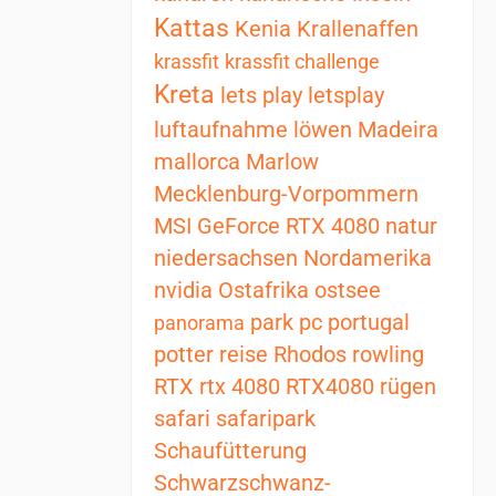
Kattas
Kenia
Krallenaffen
krassfit
krassfit challenge
Kreta
lets play
letsplay
luftaufnahme
löwen
Madeira
mallorca
Marlow
Mecklenburg-Vorpommern
MSI GeForce RTX 4080
natur
niedersachsen
Nordamerika
nvidia
Ostafrika
ostsee
park
pc
portugal
panorama
potter
reise
Rhodos
rowling
RTX
rtx 4080
RTX4080
rügen
safari
safaripark
Schaufütterung
Schwarzschwanz-