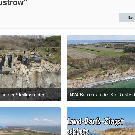
ustrow“
Suc
NVA Bunker an der Steilküste der Ostsee auf dem Darß
 August 2024 um 14:05
9. August 2024 um 14:0