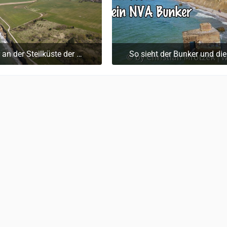
NVA Bunker an der Steilküste der Ostsee auf dem Darß
So sieht der Bunker und die Ostseeküste in Wustrow (Darß) heute aus | DJI Ma
 August 2024 um 14:05
13. September 2022 um