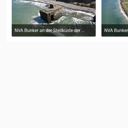
NVA Bunker an der Steilküste der Ostsee auf dem Darß
9. August 2024 um 14:05
9.