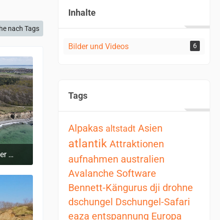
Inhalte
he nach Tags
Bilder und Videos
6
Tags
Alpakas
Asien
altstadt
atlantik
Attraktionen
NVA Bunker an der Steilküste der Ostsee auf dem Darß
aufnahmen
australien
5
Avalanche Software
Bennett-Kängurus
dji
drohne
dschungel
Dschungel-Safari
eaza
entspannung
Europa