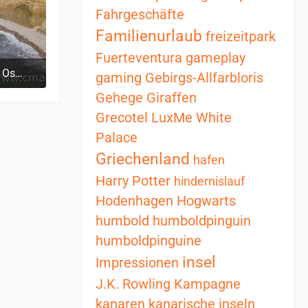
Fahrgeschäfte
Familienurlaub
freizeitpark
Fuerteventura
gameplay
vic Air 2
gaming
Gebirgs-Allfarbloris
 11:35
Gehege
Giraffen
Grecotel LuxMe White
Palace
Griechenland
hafen
Harry Potter
hindernislauf
Hodenhagen
Hogwarts
humbold
humboldpinguin
humboldpinguine
insel
Impressionen
J.K. Rowling
Kampagne
kanaren
kanarische inseln