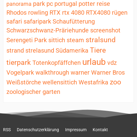
park
pc
portugal
potter
reise
panorama
Rhodos
rowling
RTX
rtx 4080
RTX4080
rügen
safari
safaripark
Schaufütterung
Schwarzschwanz-Präriehunde
screenshot
stralsund
Serengeti Park
sittich
steam
Tiere
strand
strelasund
Südamerika
urlaub
tierpark
Totenkopfäffchen
vdz
Vogelpark
walkthrough
warner
Warner Bros
zoo
Weißstörche
wellensittich
Westafrika
zoologischer garten
RSS
Datenschutzerklärung
Impressum
Kontakt