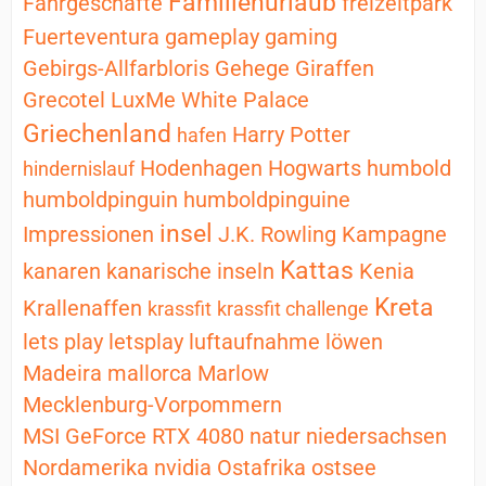
Familienurlaub
Fahrgeschäfte
freizeitpark
Fuerteventura
gameplay
gaming
Gebirgs-Allfarbloris
Gehege
Giraffen
Grecotel LuxMe White Palace
Griechenland
Harry Potter
hafen
Hodenhagen
Hogwarts
humbold
hindernislauf
humboldpinguin
humboldpinguine
insel
Impressionen
J.K. Rowling
Kampagne
Kattas
kanaren
kanarische inseln
Kenia
Kreta
Krallenaffen
krassfit
krassfit challenge
lets play
letsplay
luftaufnahme
löwen
Madeira
mallorca
Marlow
Mecklenburg-Vorpommern
MSI GeForce RTX 4080
natur
niedersachsen
Nordamerika
nvidia
Ostafrika
ostsee