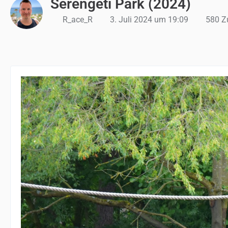
Serengeti Park (2024)
R_ace_R
3. Juli 2024 um 19:09
580 Zu