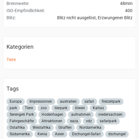
Brennweite
48mm
ISO-Empfindlichkeit
400
Blitz
Blitz nicht ausgelöst, Erzwungener Blitz
Kategorien
Tiere
Tags
Europa
Impressionen
australien
safari
freizeitpark
park
Tiere
zoo
tierpark
löwen
Kattas
Serengeti Park
Hodenhagen
aufnahmen
niedersachsen
Fahrgeschäfte
Attraktionen
eaza
vdz
safaripark
Ostafrika
Westafrika
Giraffen
Nordamerika
Südamerika
Kenia
Asien
Dschungel-Safari
dschungel