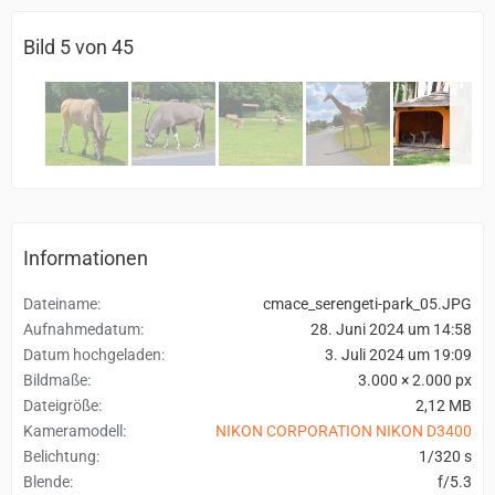
Bild 5 von 45
Informationen
Dateiname
cmace_serengeti-park_05.JPG
Aufnahmedatum
28. Juni 2024 um 14:58
Datum hochgeladen
3. Juli 2024 um 19:09
Bildmaße
3.000 × 2.000 px
Dateigröße
2,12 MB
Kameramodell
NIKON CORPORATION NIKON D3400
Belichtung
1/320 s
Blende
f/5.3