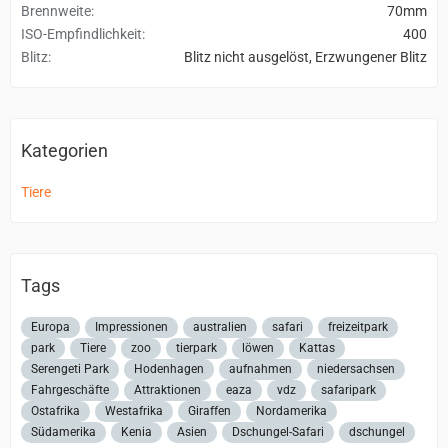
Brennweite
70mm
ISO-Empfindlichkeit
400
Blitz
Blitz nicht ausgelöst, Erzwungener Blitz
Kategorien
Tiere
Tags
Europa
Impressionen
australien
safari
freizeitpark
park
Tiere
zoo
tierpark
löwen
Kattas
Serengeti Park
Hodenhagen
aufnahmen
niedersachsen
Fahrgeschäfte
Attraktionen
eaza
vdz
safaripark
Ostafrika
Westafrika
Giraffen
Nordamerika
Südamerika
Kenia
Asien
Dschungel-Safari
dschungel