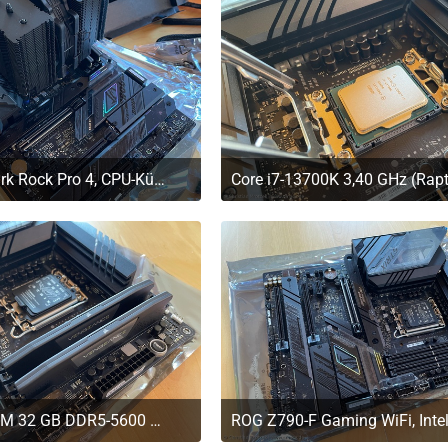
be quiet! Dark Rock Pro 4, CPU-Kühler
. März 2023 um 11:20
29. März 2023 um 11:2
Corsair DIMM 32 GB DDR5-5600 Kit, Arbeitsspeicher
. März 2023 um 11:20
29. März 2023 um 11:2