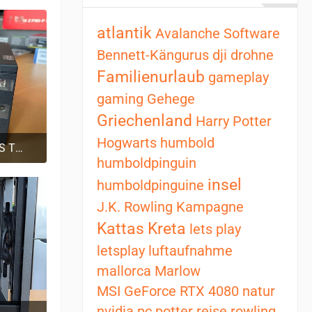
atlantik
Avalanche Software
Bennett-Kängurus
dji
drohne
Familienurlaub
gameplay
gaming
Gehege
Griechenland
Harry Potter
Hogwarts
humbold
Dark Power 13 Netzteil 80 PLUS Titanium, ATX 3.0 - 850 Watt
humboldpinguin
0
insel
humboldpinguine
J.K. Rowling
Kampagne
Kattas
Kreta
lets play
letsplay
luftaufnahme
mallorca
Marlow
MSI GeForce RTX 4080
natur
nvidia
pc
potter
reise
rowling