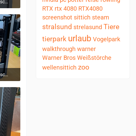
Pure Base 500DX Midi-Tower - schwarz
RTX
rtx 4080
RTX4080
0
screenshot
sittich
steam
stralsund
Tiere
strelasund
urlaub
tierpark
Vogelpark
walkthrough
warner
Warner Bros
Weißstörche
zoo
wellensittich
Pure Base 500DX Midi-Tower - schwarz
0