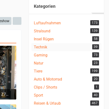
Kategorien
deshow
Luftaufnahmen
173
Stralsund
139
Insel Rügen
58
Technik
39
Gaming
73
Natur
23
Tiere
199
Auto & Motorrad
20
Clips / Shorts
1
ROG Z790-F Gaming WiFi, Intel Z790 Mainboard im PC
Sport
40
0
Reisen & Urlaub
467