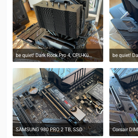
be quiet! Dark Rock Pro 4, CPU-Kühler
29. März 2023 um 11:20
29
SAMSUNG 980 PRO 2 TB, SSD
29. März 2023 um 11:20
29