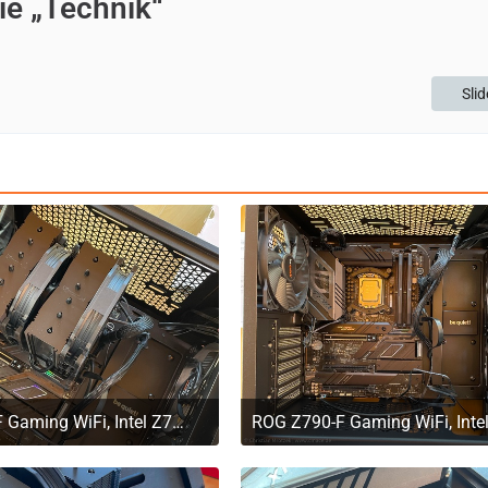
ie „Technik“
Sli
ROG Z790-F Gaming WiFi, Intel Z790 Mainboard im PC
. März 2023 um 11:20
29. März 2023 um 11:2