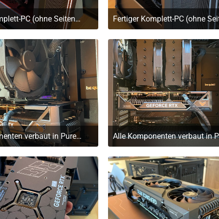
Fertiger Komplett-PC (ohne Seitenscheibe), eingeschaltet
. März 2023 um 11:17
29. März 2023 um 11:1
Alle Komponenten verbaut in Pure Base 500DX Midi-Tower
. März 2023 um 11:17
29. März 2023 um 11:1