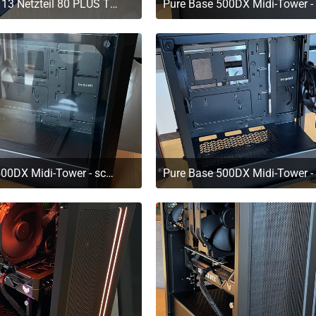
Dark Power 13 Netzteil 80 PLUS Titanium, ATX 3.0 - 850 Watt
. März 2023 um 11:20
29. März 2023 um 11:2
Pure Base 500DX Midi-Tower - schwarz
. März 2023 um 11:20
29. März 2023 um 11:2