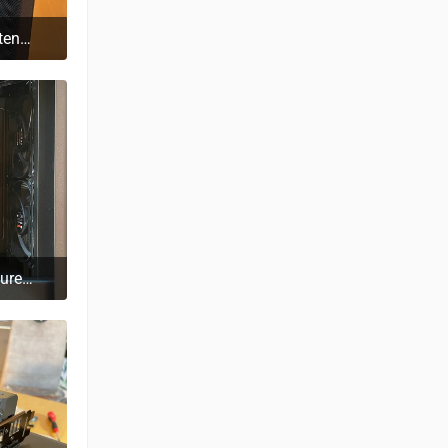
Fertiger Komplett-PC (ohne Seitenscheibe)
7
Alle Komponenten verbaut in Pure Base 500DX Midi-Tower
7