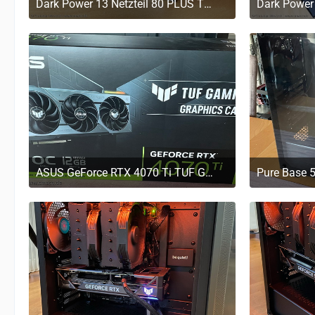
Dark Power 13 Netzteil 80 PLUS Titanium, ATX 3.0 - 850 Watt
29. März 2023 um 11:20
29
ASUS GeForce RTX 4070 Ti TUF GAMING OC, Grafikkarte
29. März 2023 um 11:20
29