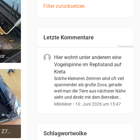
Filter zurücksetzen
Letzte Kommentare
Core i7-13700K 3,40 GHz (Raptor Lake) Sockel 1700 - boxed
Hier wohnt unter anderem eine
0
Vogelspinne im Reptisland auf
Kreta
Solche kleineren Zentren sind oft viel
spannender als große Zoos, gerade
weil man die Tiere aus nächster Nähe
sieht und direkt mit dem Betreiber…
MiloMeer
10. Juni 2026 um 15:47
ROG Z790-F Gaming WiFi, Intel Z790 Mainboard - Sockel 1700, DDR5
Schlagwortwolke
0