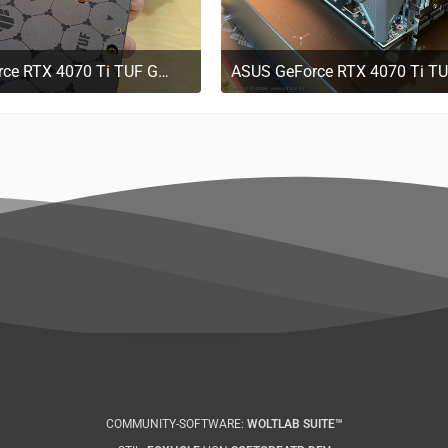
ASUS GeForce RTX 4070 Ti TUF GAMING OC, Grafikkarte
. März 2023 um 11:17
29. März 2023 um 11:1
COMMUNITY-SOFTWARE:
WOLTLAB SUITE™