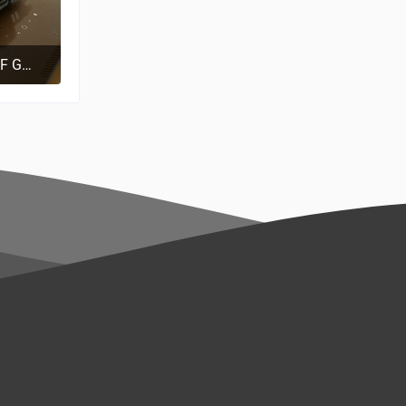
ASUS GeForce RTX 4070 Ti TUF GAMING OC, Grafikkarte
7