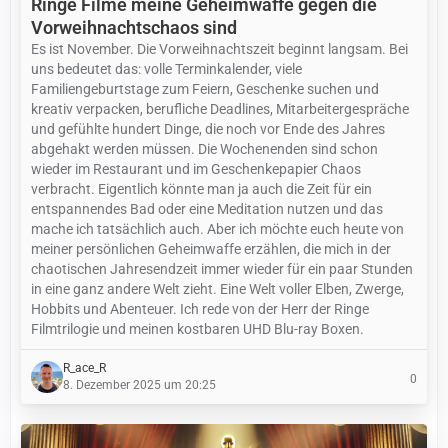
Ringe Filme meine Geheimwaffe gegen die
Vorweihnachtschaos sind
Es ist November. Die Vorweihnachtszeit beginnt langsam. Bei
uns bedeutet das: volle Terminkalender, viele
Familiengeburtstage zum Feiern, Geschenke suchen und
kreativ verpacken, berufliche Deadlines, Mitarbeitergespräche
und gefühlte hundert Dinge, die noch vor Ende des Jahres
abgehakt werden müssen. Die Wochenenden sind schon
wieder im Restaurant und im Geschenkepapier Chaos
verbracht. Eigentlich könnte man ja auch die Zeit für ein
entspannendes Bad oder eine Meditation nutzen und das
mache ich tatsächlich auch. Aber ich möchte euch heute von
meiner persönlichen Geheimwaffe erzählen, die mich in der
chaotischen Jahresendzeit immer wieder für ein paar Stunden
in eine ganz andere Welt zieht. Eine Welt voller Elben, Zwerge,
Hobbits und Abenteuer. Ich rede von der Herr der Ringe
Filmtrilogie und meinen kostbaren UHD Blu-ray Boxen.
R_ace_R
0
8. Dezember 2025 um 20:25