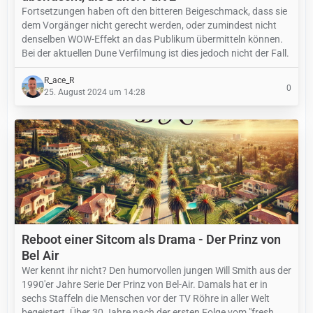
Fortsetzungen haben oft den bitteren Beigeschmack, dass sie
dem Vorgänger nicht gerecht werden, oder zumindest nicht
denselben WOW-Effekt an das Publikum übermitteln können.
Bei der aktuellen Dune Verfilmung ist dies jedoch nicht der Fall.
R_ace_R
0
25. August 2024 um 14:28
Reboot einer Sitcom als Drama - Der Prinz von
Bel Air
Wer kennt ihr nicht? Den humorvollen jungen Will Smith aus der
1990'er Jahre Serie Der Prinz von Bel-Air. Damals hat er in
sechs Staffeln die Menschen vor der TV Röhre in aller Welt
begeistert. Über 30 Jahre nach der ersten Folge vom "fresh