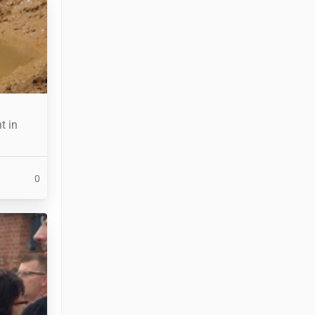
t in
0