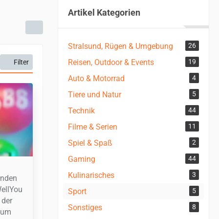
Artikel Kategorien
Stralsund, Rügen & Umgebung
26
Reisen, Outdoor & Events
19
Filter
Auto & Motorrad
4
Tiere und Natur
5
Technik
44
Filme & Serien
11
Spiel & Spaß
2
Gaming
44
Kulinarisches
3
unden
WellYou
Sport
5
 der
Sonstiges
8
, um