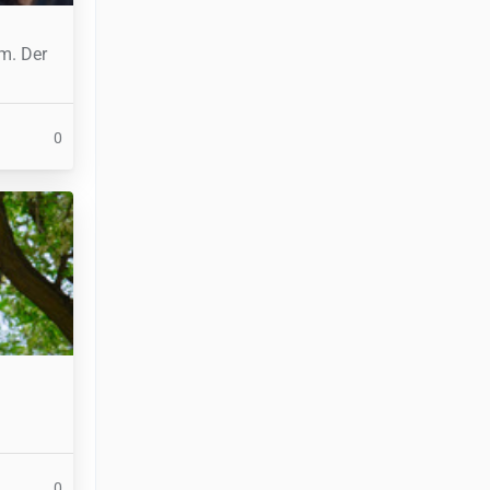
m. Der
0
0