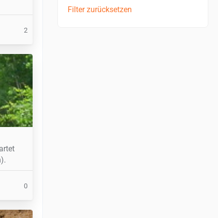
Filter zurücksetzen
2
artet
).
0