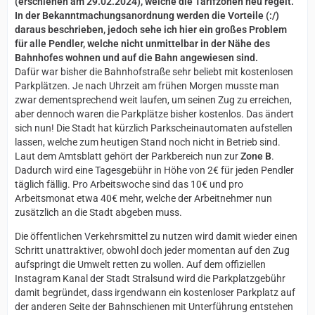
(erschienen am 29.02.2024), welche die Tarifzonen neu regelt.
In der Bekanntmachungsanordnung werden die Vorteile (:/)
daraus beschrieben, jedoch sehe ich hier ein großes Problem
für alle Pendler, welche nicht unmittelbar in der Nähe des
Bahnhofes wohnen und auf die Bahn angewiesen sind.
Dafür war bisher die Bahnhofstraße sehr beliebt mit kostenlosen
Parkplätzen. Je nach Uhrzeit am frühen Morgen musste man
zwar dementsprechend weit laufen, um seinen Zug zu erreichen,
aber dennoch waren die Parkplätze bisher kostenlos. Das ändert
sich nun! Die Stadt hat kürzlich Parkscheinautomaten aufstellen
lassen, welche zum heutigen Stand noch nicht in Betrieb sind.
Laut dem Amtsblatt gehört der Parkbereich nun zur
Zone B
.
Dadurch wird eine Tagesgebühr in Höhe von 2€ für jeden Pendler
täglich fällig. Pro Arbeitswoche sind das 10€ und pro
Arbeitsmonat etwa 40€ mehr, welche der Arbeitnehmer nun
zusätzlich an die Stadt abgeben muss.
Die öffentlichen Verkehrsmittel zu nutzen wird damit wieder einen
Schritt unattraktiver, obwohl doch jeder momentan auf den Zug
aufspringt die Umwelt retten zu wollen. Auf dem offiziellen
Instagram Kanal der Stadt Stralsund wird die Parkplatzgebühr
damit begründet, dass irgendwann ein kostenloser Parkplatz auf
der anderen Seite der Bahnschienen mit Unterführung entstehen