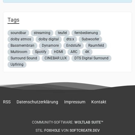
Tags
soundbar
streaming
teufel
fernbedienung
dolby atmos
dolby digital
dts:x
Subwoofer
Bassmembran
Dynamore
Endstufe
Raumfeld
Multiroom
Spotify
HDMI
ARC
4K
Surround Sound
CINEBAR LUX
DTS Digital Surround
Upfiring
RSS
Datenschutzerklärung
Impressum
Kontakt
COMMUNITY-SOFTWARE:
WOLTLAB SUITE™
STIL:
FOXHOLE
VON
SOFTCREATR.DEV