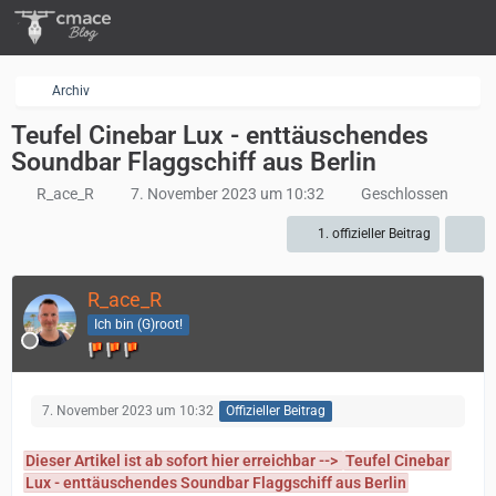
Archiv
Teufel Cinebar Lux - enttäuschendes
Soundbar Flaggschiff aus Berlin
R_ace_R
7. November 2023 um 10:32
Geschlossen
1. offizieller Beitrag
R_ace_R
Ich bin (G)root!
7. November 2023 um 10:32
Offizieller Beitrag
Dieser Artikel ist ab sofort hier erreichbar -->
Teufel Cinebar
Lux - enttäuschendes Soundbar Flaggschiff aus Berlin