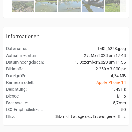
Informationen
Dateiname
IMG_6228.jpeg
Aufnahmedatum
27. Mai 2023 um 17:48
Datum hochgeladen
1. Dezember 2023 um 11:35
Bildmaße
2.250 × 3.000 px
Dateigröße
4,24 MB
Kameramodell
Apple iPhone 14
Belichtung
1/431 s
Blende
f/1.5
Brennweite
5,7mm
ISO-Empfindlichkeit
50
Blitz
Blitz nicht ausgelöst, Erzwungener Blitz