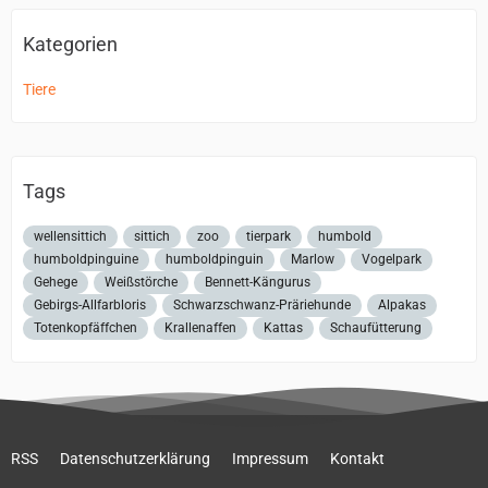
Kategorien
Tiere
Tags
wellensittich
sittich
zoo
tierpark
humbold
humboldpinguine
humboldpinguin
Marlow
Vogelpark
Gehege
Weißstörche
Bennett-Kängurus
Gebirgs-Allfarbloris
Schwarzschwanz-Präriehunde
Alpakas
Totenkopfäffchen
Krallenaffen
Kattas
Schaufütterung
RSS
Datenschutzerklärung
Impressum
Kontakt