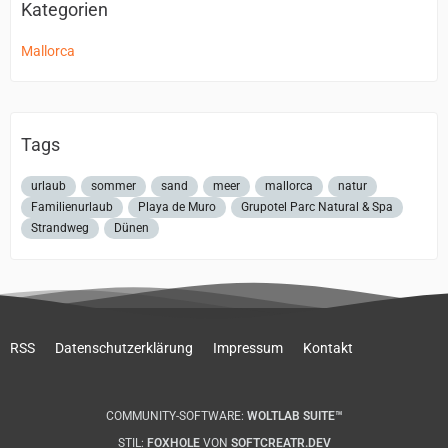
Kategorien
Mallorca
Tags
urlaub
sommer
sand
meer
mallorca
natur
Familienurlaub
Playa de Muro
Grupotel Parc Natural & Spa
Strandweg
Dünen
RSS
Datenschutzerklärung
Impressum
Kontakt
COMMUNITY-SOFTWARE:
WOLTLAB SUITE™
STIL:
FOXHOLE
VON
SOFTCREATR.DEV