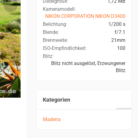
Dateigröße
1,72 MB
Kameramodell
NIKON CORPORATION NIKON D3400
Belichtung
1/200 s
Blende
f/7.1
Brennweite
21mm
ISO-Empfindlichkeit
100
Blitz
Blitz nicht ausgelöst, Erzwungener
Blitz
Kategorien
Madeira