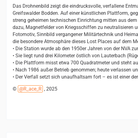
Das Drohnenbild zeigt die eindrucksvolle, verfallene En
Greifswalder Bodden. Auf einer künstlichen Plattform, gegr
streng geheimen technischen Einrichtung mitten aus dem
dazu, Magnetfelder von Kriegsschiffen zu neutralisieren u
Fotomotiv, Sinnbild vergangener Militärtechnik und Heimat
die besondere Atmosphäre dieses Lost Places auf dem Me
• Die Station wurde ab den 1950er Jahren von der NVA zu
• Sie liegt rund drei Kilometer östlich von Lauterbach (R
• Die Plattform misst etwa 700 Quadratmeter und steht au
• Nach 1986 außer Betrieb genommen; heute verlassen un
• Der Verfall setzt sich unaufhaltsam fort – es ist einer
©
R_ace_R
, 2025