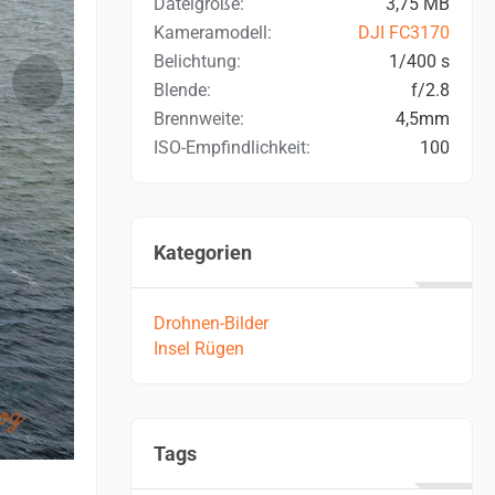
Dateigröße
3,75 MB
Kameramodell
DJI FC3170
Belichtung
1/400 s
Blende
f/2.8
Brennweite
4,5mm
ISO-Empfindlichkeit
100
Kategorien
Drohnen-Bilder
Insel Rügen
Tags