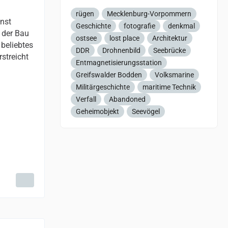
rügen
Mecklenburg-Vorpommern
inst
Geschichte
fotografie
denkmal
 der Bau
ostsee
lost place
Architektur
 beliebtes
DDR
Drohnenbild
Seebrücke
streicht
Entmagnetisierungsstation
Greifswalder Bodden
Volksmarine
Militärgeschichte
maritime Technik
Verfall
Abandoned
Geheimobjekt
Seevögel