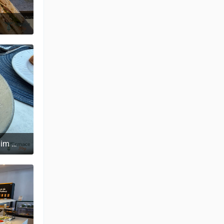
gegrilltes Gemüse beim Abend im Tavernaki Restaurant (griechische Speisen)