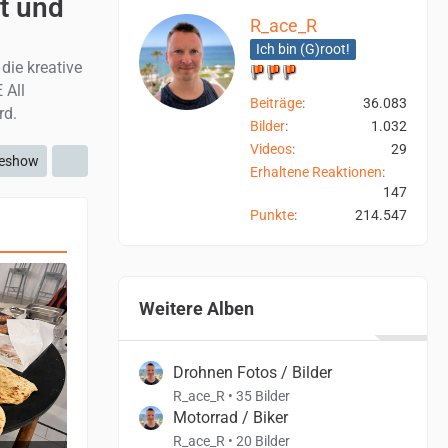
t und
R_ace_R
Ich bin (G)root!
die kreative
 All
Beiträge
36.083
rd.
Bilder
1.032
Videos
29
deshow
Erhaltene Reaktionen
147
Punkte
214.547
Weitere Alben
Drohnen Fotos / Bilder
R_ace_R
35 Bilder
Motorrad / Biker
R_ace_R
20 Bilder