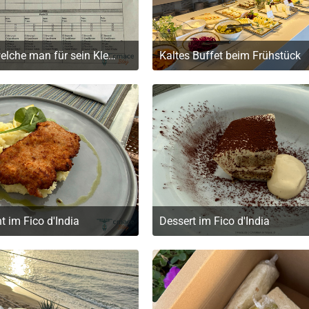
Wünsche, welche man für sein Kleinkind einreichen kann
Kaltes Buffet beim Frühstück
. Mai 2026 um 19:32
20. Mai 2026 um 19:32
t im Fico d'India
Dessert im Fico d'India
. Mai 2026 um 19:32
20. Mai 2026 um 19:32