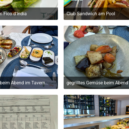
m Fico d'India
Club Sandwich am Pool
. Mai 2026 um 19:32
20. Mai 2026 um 19:32
Vorspeisen beim Abend im Tavernaki Restaurant (griechische Speisen)
. Mai 2026 um 19:32
20. Mai 2026 um 19:32