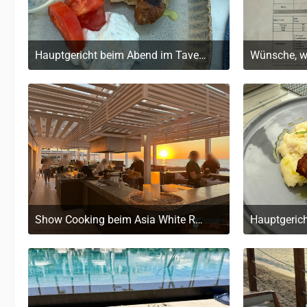
Hauptgericht beim Abend im Tavernaki Restaurant (griechische Speisen)
20. Mai 2026 um 19:32
20
Show Cooking beim Asia White Restaurant
Hauptgerich
20. Mai 2026 um 19:32
20