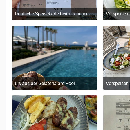
Deutsche Speisekarte beim Italiener
Vorspeise i
20. Mai 2026 um 19:32
20
Eis aus der Gelateria am Pool
20. Mai 2026 um 19:32
20