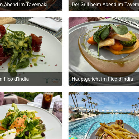
Dessert beim Abend im Tavernaki Restaurant (griechische Speisen)
. Mai 2026 um 19:32
20. Mai 2026 um 19:32
m Fico d'India
Hauptgericht im Fico d'India
. Mai 2026 um 19:32
20. Mai 2026 um 19:32