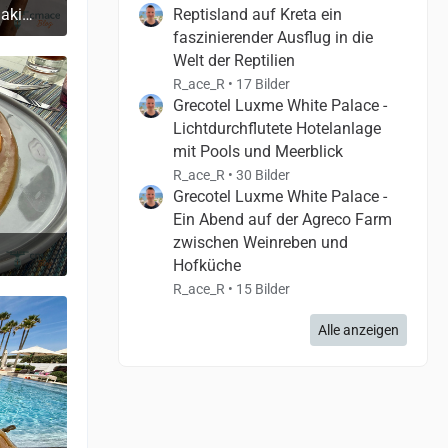
Der Grill beim Abend im Tavernaki Restaurant (griechische Speisen)
Reptisland auf Kreta ein
faszinierender Ausflug in die
Welt der Reptilien
R_ace_R
17 Bilder
Grecotel Luxme White Palace -
Lichtdurchflutete Hotelanlage
mit Pools und Meerblick
R_ace_R
30 Bilder
Grecotel Luxme White Palace -
Ein Abend auf der Agreco Farm
zwischen Weinreben und
Hofküche
R_ace_R
15 Bilder
Alle anzeigen