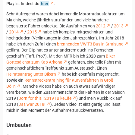
Playlist findest du
hier
.
Sehr Aufregend waren dabei immer die Motorradausfahrten um
Malchin, welche jährlich stattfanden und viele hunderte
begeisterte Fahrer anlockte. Die Ausfahrten von
2012
/
2013
/
2014
/
2015
habe ich komplett mitgeschnitten und
hochgeladen (Verlinkungen in den Jahreszahlen). Im Jahr 2018
habe ich durch Zufall einen
brennenden VW T3 Bus in Stralsund
gefilmt. Der Clip hat es unter anderem auch ins Fernsehen
geschafft (Taff, Pro7). Mit den MFR bin ich 2020 zum
Biker
Gottesdienst zum Kap Arkona
gefahren, eine tolle Fahrt mit
gemeinschaftlichem Treffpunkt zum Austausch. Einen
Heiratsantrag unter Bikern
habe ich ebenfalls mitgemacht,
sowie ein
Rennstreckentraining für Kurvenfahrten in Groß
Dölln
. Manche Videos habe ich auch etwas aufwändiger
verarbeitet, wie den Zusammenschnitt der Fahrten in der Saison
2019 (
Born for this | 2019 | BikeLife
) und mein Rückblick auf
2018 (
Das war 2018!
). Jedes Video ist einzigartig und lässt
mich in den Moment der Aufnahme zurückversetzen.
Umbauten