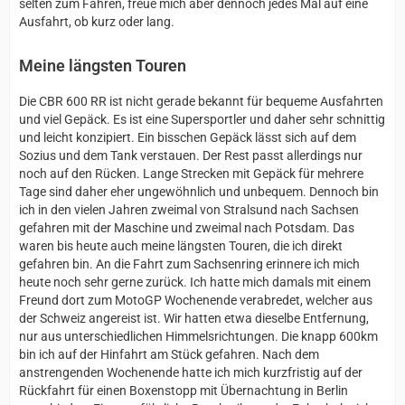
selten zum Fahren, freue mich aber dennoch jedes Mal auf eine
Ausfahrt, ob kurz oder lang.
Meine längsten Touren
Die CBR 600 RR ist nicht gerade bekannt für bequeme Ausfahrten
und viel Gepäck. Es ist eine Supersportler und daher sehr schnittig
und leicht konzipiert. Ein bisschen Gepäck lässt sich auf dem
Sozius und dem Tank verstauen. Der Rest passt allerdings nur
noch auf den Rücken. Lange Strecken mit Gepäck für mehrere
Tage sind daher eher ungewöhnlich und unbequem. Dennoch bin
ich in den vielen Jahren zweimal von Stralsund nach Sachsen
gefahren mit der Maschine und zweimal nach Potsdam. Das
waren bis heute auch meine längsten Touren, die ich direkt
gefahren bin. An die Fahrt zum Sachsenring erinnere ich mich
heute noch sehr gerne zurück. Ich hatte mich damals mit einem
Freund dort zum MotoGP Wochenende verabredet, welcher aus
der Schweiz angereist ist. Wir hatten etwa dieselbe Entfernung,
nur aus unterschiedlichen Himmelsrichtungen. Die knapp 600km
bin ich auf der Hinfahrt am Stück gefahren. Nach dem
anstrengenden Wochenende hatte ich mich kurzfristig auf der
Rückfahrt für einen Boxenstopp mit Übernachtung in Berlin