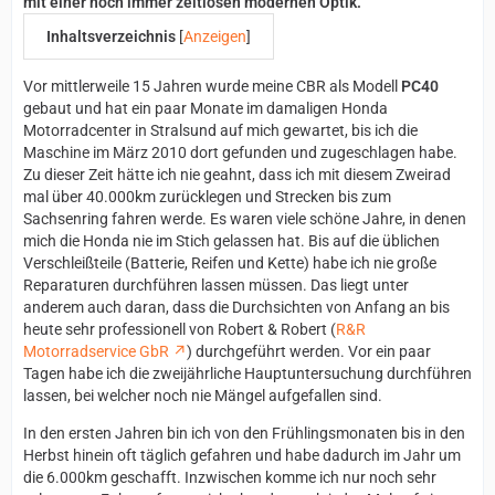
mit einer noch immer zeitlosen modernen Optik.
Inhaltsverzeichnis
[
Anzeigen
]
Vor mittlerweile 15 Jahren wurde meine CBR als Modell
PC40
gebaut und hat ein paar Monate im damaligen Honda
Motorradcenter in Stralsund auf mich gewartet, bis ich die
Maschine im März 2010 dort gefunden und zugeschlagen habe.
Zu dieser Zeit hätte ich nie geahnt, dass ich mit diesem Zweirad
mal über 40.000km zurücklegen und Strecken bis zum
Sachsenring fahren werde. Es waren viele schöne Jahre, in denen
mich die Honda nie im Stich gelassen hat. Bis auf die üblichen
Verschleißteile (Batterie, Reifen und Kette) habe ich nie große
Reparaturen durchführen lassen müssen. Das liegt unter
anderem auch daran, dass die Durchsichten von Anfang an bis
heute sehr professionell von Robert & Robert (
R&R
Motorradservice GbR
) durchgeführt werden. Vor ein paar
Tagen habe ich die zweijährliche Hauptuntersuchung durchführen
lassen, bei welcher noch nie Mängel aufgefallen sind.
In den ersten Jahren bin ich von den Frühlingsmonaten bis in den
Herbst hinein oft täglich gefahren und habe dadurch im Jahr um
die 6.000km geschafft. Inzwischen komme ich nur noch sehr