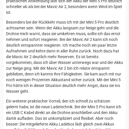
praktischen Anwendung lädt sich der Akku der Mini 5 Pro deutlich
schneller ab als bei der Mavic Air 2, besonders wenn Wind im Spiel
ist.
Besonders bei der Rückkehr muss ich mit der Mini 5 Pro deutlich
achtsamer sein. Wenn der Akku langsam zur Neige geht und die
Drohne mich warnt, dass sie umkehren muss, sollte ich das ernst
nehmen und sofort reagieren. Bei der Mavic Air 2 kann ich noch
deutlich entspannter reagieren. Ich mache noch ein paar letzte
Aufnahmen und kehre dann in aller Ruhe zurück. Noch dazu hat
die Mavic Air 2 deutlich mehr Reserven. Es ist bereits
vorgekommen, dass ich über Wasser unterwegs war und der Akku
zur Neige ging. Mit der Mavic Air 2 bin ich relativ entspannt
geblieben, denn ich kannte ihre Fähigkeiten. Sie kam auch mit nur
noch wenigen Prozenten Akkustand sicher zurück. Mit der Mini 5
Pro hätte ich in dieser Situation deutlich mehr Angst, dass sie ins
Wasser geht.
Ein weiterer praktischer Vorteil, den ich schnell zu schätzen
gelernt habe, ist die neue Ladetechnik. Bei der Mini 5 Pro kann ich
ein USB C Kabel direkt an die Drohne anschließen und den Akku
damit aufladen. Das ist unkompliziert und flexibel. Aber noch
besser: Die mitgelieferte Akku Ladebox lädt gleich zwei Akkus