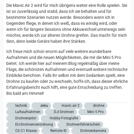
Die Mavic Air 2 wird für mich übrigens weiter eine Rolle spielen. Sie
ist so zuverlässig und stabil, dass ich sie behalten und für
bestimmte Szenarien nutzen werde. Besonders wenn ich in
Gegenden fliege, in denen ich weiß, dass es windig wird, oder
wenn ich für längere Sessions ohne Akkuwechsel unterwegs sein
möchte, werde ich zur älteren Drohne greifen. Das macht für mich
Sinn, denn beide Geräte haben ihre Stärken.
Ich freue mich schon enorm auf viele weitere wunderbare
Aufnahmen und die neuen Möglichkeiten, die mir die Mini 5 Pro
bietet. Ich werde hier auf meinem Blog regelmäßig über meine
Flüge, die schönsten Aufnahmen und eventuell weitere technische
Einblicke berichten. Falls ihr selbst mit dem Gedanken spielt, eine
Drohne zu kaufen oder zu wechseln, hoffe ich, dass dieser ehrliche
Erfahrungsbericht euch hilft, eine gute Entscheidung zu treffen.
Bis bald am Himmel!
technik
akku
mavic air 2
drohne
Luftaufnahmen
DJI Drohnen
Mini 5 Pro
Drohnenpilot
Hobby-Fotografie
EU-Drohnenverordnung
Drohnenführerschein
C0 C1 Klasse
Remote ID
Drohnenkamera