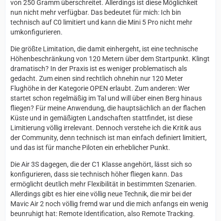
von 250 Gramm überschreitet. Allerdings ist diese Möglichkeit
nun nicht mehr verfügbar. Das bedeutet für mich: Ich bin
technisch auf C0 limitiert und kann die Mini 5 Pro nicht mehr
umkonfigurieren.
Die größte Limitation, die damit einhergeht, ist eine technische
Höhenbeschränkung von 120 Metern über dem Startpunkt. Klingt
dramatisch? In der Praxis ist es weniger problematisch als
gedacht. Zum einen sind rechtlich ohnehin nur 120 Meter
Flughöhe in der Kategorie OPEN erlaubt. Zum anderen: Wer
startet schon regelmäßig im Tal und will über einen Berg hinaus
fliegen? Für meine Anwendung, die hauptsächlich an der flachen
Küste und in gemäßigten Landschaften stattfindet, ist diese
Limitierung völlig irrelevant. Dennoch verstehe ich die Kritik aus
der Community, denn technisch ist man einfach definiert limitiert,
und das ist für manche Piloten ein erheblicher Punkt.
Die Air 3S dagegen, die der C1 Klasse angehört, lässt sich so
konfigurieren, dass sie technisch höher fliegen kann. Das
ermöglicht deutlich mehr Flexibilität in bestimmten Szenarien.
Allerdings gibt es hier eine völlig neue Technik, die mir bei der
Mavic Air 2 noch völlig fremd war und die mich anfangs ein wenig
beunruhigt hat: Remote Identification, also Remote Tracking.