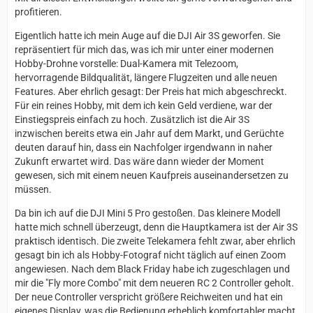
profitieren.
Eigentlich hatte ich mein Auge auf die DJI Air 3S geworfen. Sie
repräsentiert für mich das, was ich mir unter einer modernen
Hobby-Drohne vorstelle: Dual-Kamera mit Telezoom,
hervorragende Bildqualität, längere Flugzeiten und alle neuen
Features. Aber ehrlich gesagt: Der Preis hat mich abgeschreckt.
Für ein reines Hobby, mit dem ich kein Geld verdiene, war der
Einstiegspreis einfach zu hoch. Zusätzlich ist die Air 3S
inzwischen bereits etwa ein Jahr auf dem Markt, und Gerüchte
deuten darauf hin, dass ein Nachfolger irgendwann in naher
Zukunft erwartet wird. Das wäre dann wieder der Moment
gewesen, sich mit einem neuen Kaufpreis auseinandersetzen zu
müssen.
Da bin ich auf die DJI Mini 5 Pro gestoßen. Das kleinere Modell
hatte mich schnell überzeugt, denn die Hauptkamera ist der Air 3S
praktisch identisch. Die zweite Telekamera fehlt zwar, aber ehrlich
gesagt bin ich als Hobby-Fotograf nicht täglich auf einen Zoom
angewiesen. Nach dem Black Friday habe ich zugeschlagen und
mir die "Fly more Combo" mit dem neueren RC 2 Controller geholt.
Der neue Controller verspricht größere Reichweiten und hat ein
eigenes Display, was die Bedienung erheblich komfortabler macht.