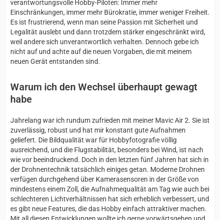
verantwortungsvolle Hobby-Piloten: Immer mehr
Einschränkungen, immer mehr Bürokratie, immer weniger Freiheit.
Es ist frustrierend, wenn man seine Passion mit Sicherheit und
Legalität auslebt und dann trotzdem stärker eingeschränkt wird,
weil andere sich unverantwortlich verhalten. Dennoch gebe ich
nicht auf und achte auf die neuen Vorgaben, die mit meinem
neuen Gerät entstanden sind.
Warum ich den Wechsel überhaupt gewagt
habe
Jahrelang war ich rundum zufrieden mit meiner Mavic Air 2. Sie ist
zuverlässig, robust und hat mir konstant gute Aufnahmen
geliefert. Die Bildqualität war für Hobbyfotografie völlig
ausreichend, und die Flugstabilität, besonders bei Wind, ist nach
wie vor beeindruckend. Doch in den letzten fünf Jahren hat sich in
der Drohnentechnik tatsächlich einiges getan. Moderne Drohnen
verfügen durchgehend über Kamerasensoren in der Größe von
mindestens einem Zoll, die Aufnahmequalität am Tag wie auch bei
schlechteren Lichtverhältnissen hat sich erheblich verbessert, und
es gibt neue Features, die das Hobby einfach attraktiver machen.
Mit all diesen Entwicklungen wollte ich gerne vorwärtsgehen und