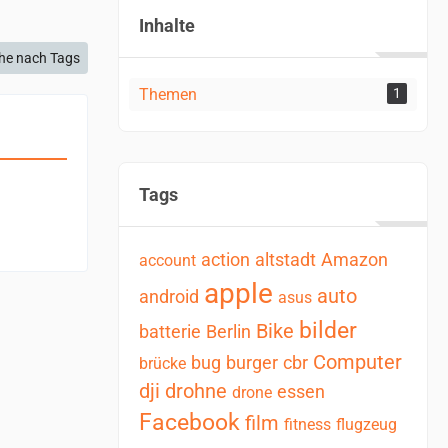
Inhalte
he nach Tags
Themen
1
Tags
action
altstadt
Amazon
account
apple
auto
android
asus
bilder
Bike
batterie
Berlin
Computer
bug
burger
cbr
brücke
dji
drohne
essen
drone
Facebook
film
fitness
flugzeug