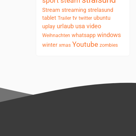
sport
steam
Stream
streaming
strelasund
tablet
tv
ubuntu
Trailer
twitter
urlaub
usa
video
uplay
windows
whatsapp
Weihnachten
Youtube
winter
xmas
zombies