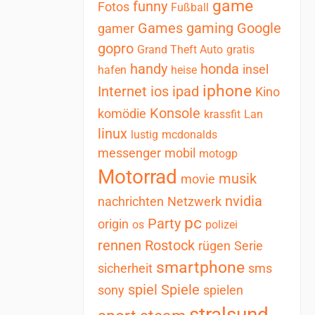
game
funny
Fotos
Fußball
Games
gaming
Google
gamer
gopro
Grand Theft Auto
gratis
handy
honda
insel
hafen
heise
iphone
Internet
ios
ipad
Kino
Konsole
komödie
krassfit
Lan
linux
lustig
mcdonalds
messenger
mobil
motogp
Motorrad
musik
movie
nvidia
nachrichten
Netzwerk
pc
Party
origin
os
polizei
rennen
Rostock
rügen
Serie
smartphone
sicherheit
sms
spiel
Spiele
sony
spielen
stralsund