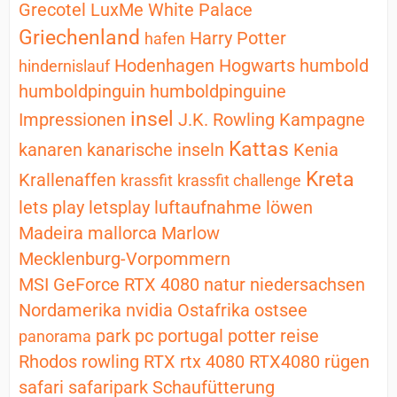
Grecotel LuxMe White Palace
Griechenland
Harry Potter
hafen
Hodenhagen
Hogwarts
humbold
hindernislauf
humboldpinguin
humboldpinguine
insel
Impressionen
J.K. Rowling
Kampagne
Kattas
kanaren
kanarische inseln
Kenia
Kreta
Krallenaffen
krassfit
krassfit challenge
lets play
letsplay
luftaufnahme
löwen
Madeira
mallorca
Marlow
Mecklenburg-Vorpommern
MSI GeForce RTX 4080
natur
niedersachsen
Nordamerika
nvidia
Ostafrika
ostsee
park
pc
portugal
potter
reise
panorama
Rhodos
rowling
RTX
rtx 4080
RTX4080
rügen
safari
safaripark
Schaufütterung