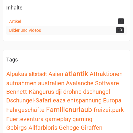
Inhalte
Artikel
1
Bilder und Videos
13
Tags
atlantik
Alpakas
Asien
Attraktionen
altstadt
aufnahmen
australien
Avalanche Software
Bennett-Kängurus
dji
drohne
dschungel
Dschungel-Safari
eaza
entspannung
Europa
Familienurlaub
Fahrgeschäfte
freizeitpark
Fuerteventura
gameplay
gaming
Gebirgs-Allfarbloris
Gehege
Giraffen