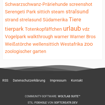
Schwarzschwanz-Präriehunde
screenshot
stralsund
Serengeti Park
sittich
steam
Tiere
strand
strelasund
Südamerika
urlaub
tierpark
Totenkopfäffchen
vdz
Vogelpark
walkthrough
warner
Warner Bros
zoo
Weißstörche
wellensittich
Westafrika
zoologischer garten
RSS
Datenschutzerklärung
Impressum
Kontakt
COMMUNITY-SOFTWARE:
WOLTLAB SUITE™
STIL:
FOXHOLE
VON
SOFTCREATR.DEV