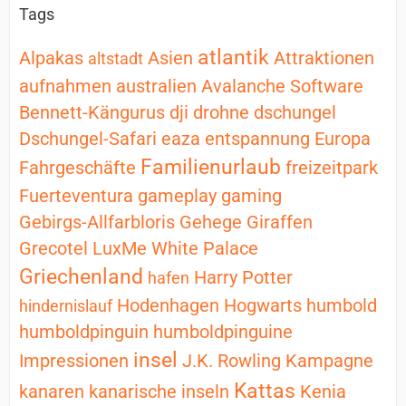
Tags
atlantik
Alpakas
Asien
Attraktionen
altstadt
aufnahmen
australien
Avalanche Software
Bennett-Kängurus
dji
drohne
dschungel
Dschungel-Safari
eaza
entspannung
Europa
Familienurlaub
Fahrgeschäfte
freizeitpark
Fuerteventura
gameplay
gaming
Gebirgs-Allfarbloris
Gehege
Giraffen
Grecotel LuxMe White Palace
Griechenland
Harry Potter
hafen
Hodenhagen
Hogwarts
humbold
hindernislauf
humboldpinguin
humboldpinguine
insel
Impressionen
J.K. Rowling
Kampagne
Kattas
kanaren
kanarische inseln
Kenia