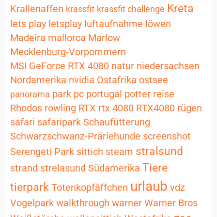
Kreta
Krallenaffen
krassfit
krassfit challenge
lets play
letsplay
luftaufnahme
löwen
Madeira
mallorca
Marlow
Mecklenburg-Vorpommern
MSI GeForce RTX 4080
natur
niedersachsen
Nordamerika
nvidia
Ostafrika
ostsee
park
pc
portugal
potter
reise
panorama
Rhodos
rowling
RTX
rtx 4080
RTX4080
rügen
safari
safaripark
Schaufütterung
Schwarzschwanz-Präriehunde
screenshot
stralsund
Serengeti Park
sittich
steam
Tiere
strand
strelasund
Südamerika
urlaub
tierpark
Totenkopfäffchen
vdz
Vogelpark
walkthrough
warner
Warner Bros