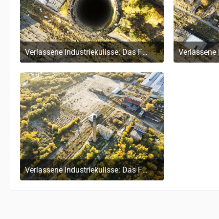
Verlassene Industriekulisse: Das Faserplattenwerk Ribnitz-Damgarten
4. November 2024 um 16:15
4.
Verlassene Industriekulisse: Das Faserplattenwerk Ribnitz-Damgarten
4. November 2024 um 16:15