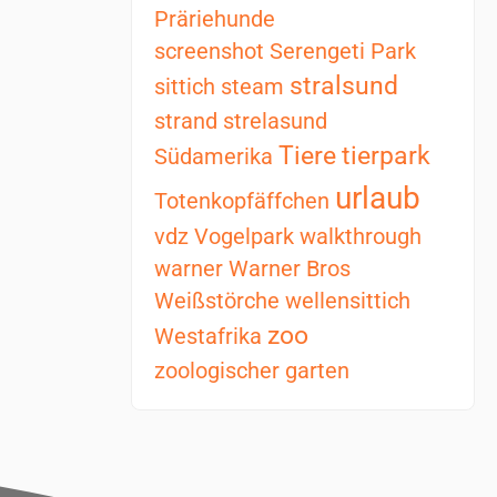
Präriehunde
screenshot
Serengeti Park
stralsund
sittich
steam
strand
strelasund
Tiere
tierpark
Südamerika
urlaub
Totenkopfäffchen
vdz
Vogelpark
walkthrough
warner
Warner Bros
Weißstörche
wellensittich
zoo
Westafrika
zoologischer garten