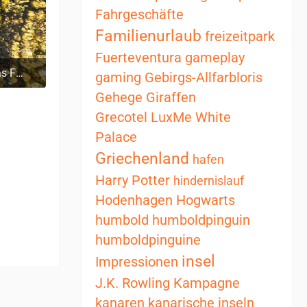
Fahrgeschäfte
Familienurlaub
freizeitpark
Fuerteventura
gameplay
Verlassene Industriekulisse: Das Faserplattenwerk Ribnitz-Damgarten
gaming
Gebirgs-Allfarbloris
6:15
Gehege
Giraffen
Grecotel LuxMe White
Palace
Griechenland
hafen
Harry Potter
hindernislauf
Hodenhagen
Hogwarts
humbold
humboldpinguin
humboldpinguine
insel
Impressionen
J.K. Rowling
Kampagne
kanaren
kanarische inseln