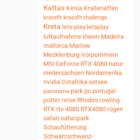
Kattas
Kenia
Krallenaffen
krassfit
krassfit challenge
Kreta
lets play
letsplay
luftaufnahme
löwen
Madeira
mallorca
Marlow
Mecklenburg-Vorpommern
MSI GeForce RTX 4080
natur
niedersachsen
Nordamerika
nvidia
Ostafrika
ostsee
park
pc
portugal
panorama
potter
reise
Rhodos
rowling
RTX
rtx 4080
RTX4080
rügen
safari
safaripark
Schaufütterung
Schwarzschwanz-