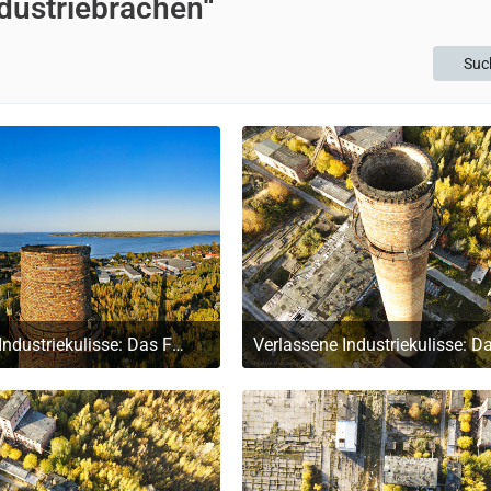
ndustriebrachen“
Suc
Verlassene Industriekulisse: Das Faserplattenwerk Ribnitz-Damgarten
 November 2024 um 16:15
4. November 2024 um 1