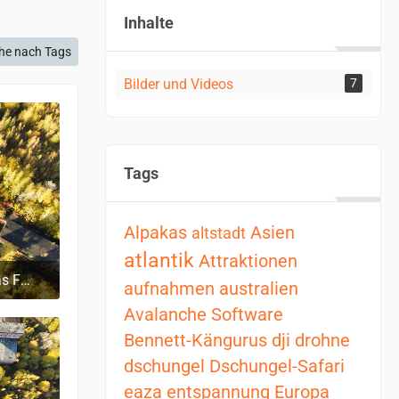
Inhalte
he nach Tags
Bilder und Videos
7
Tags
Alpakas
Asien
altstadt
atlantik
Attraktionen
Verlassene Industriekulisse: Das Faserplattenwerk Ribnitz-Damgarten
aufnahmen
australien
6:15
Avalanche Software
Bennett-Kängurus
dji
drohne
dschungel
Dschungel-Safari
eaza
entspannung
Europa