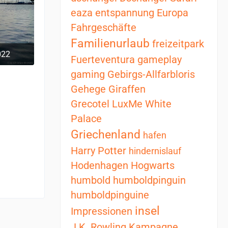
eaza
entspannung
Europa
Fahrgeschäfte
Familienurlaub
freizeitpark
022
Fuerteventura
gameplay
 14:44
gaming
Gebirgs-Allfarbloris
Gehege
Giraffen
Grecotel LuxMe White
Palace
Griechenland
hafen
Harry Potter
hindernislauf
Hodenhagen
Hogwarts
humbold
humboldpinguin
humboldpinguine
insel
Impressionen
J.K. Rowling
Kampagne