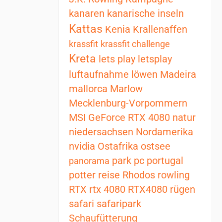
kanaren
kanarische inseln
Kattas
Kenia
Krallenaffen
krassfit
krassfit challenge
Kreta
lets play
letsplay
luftaufnahme
löwen
Madeira
mallorca
Marlow
Mecklenburg-Vorpommern
MSI GeForce RTX 4080
natur
niedersachsen
Nordamerika
nvidia
Ostafrika
ostsee
park
pc
portugal
panorama
potter
reise
Rhodos
rowling
RTX
rtx 4080
RTX4080
rügen
safari
safaripark
Schaufütterung