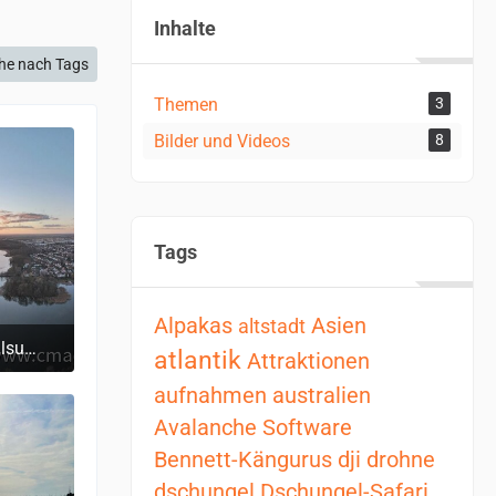
Inhalte
he nach Tags
Themen
3
Bilder und Videos
8
Tags
Alpakas
Asien
altstadt
 | 4K
atlantik
Attraktionen
 11:30
aufnahmen
australien
Avalanche Software
Bennett-Kängurus
dji
drohne
dschungel
Dschungel-Safari