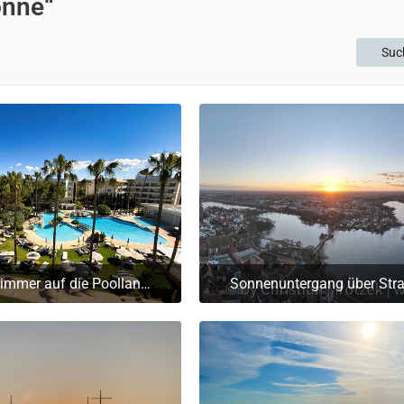
onne“
Suc
Blick vom Zimmer auf die Poollandschaft
Sonnenuntergang über Stralsund | DJI
. Mai 2025 um 08:24
13. September 2022 um