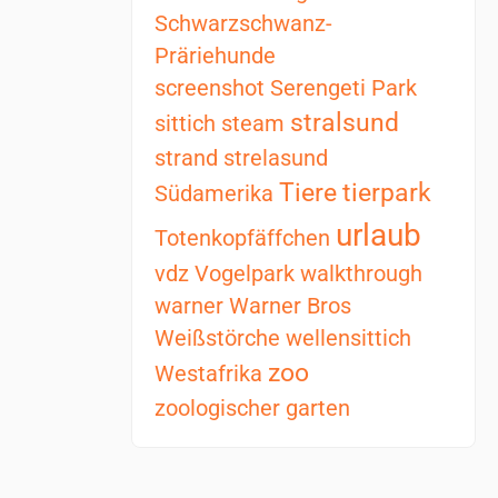
Schwarzschwanz-
Präriehunde
screenshot
Serengeti Park
stralsund
sittich
steam
strand
strelasund
Tiere
tierpark
Südamerika
urlaub
Totenkopfäffchen
vdz
Vogelpark
walkthrough
warner
Warner Bros
Weißstörche
wellensittich
zoo
Westafrika
zoologischer garten